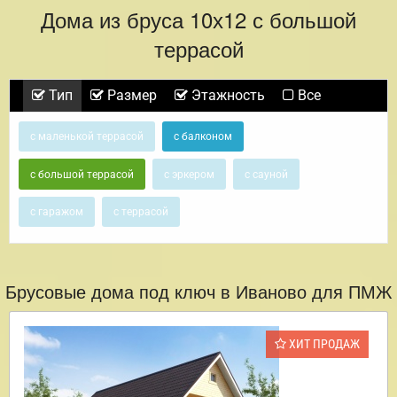
Дома из бруса 10х12 с большой
террасой
Тип
Размер
Этажность
Все
с маленькой террасой
с балконом
с большой террасой
с эркером
с сауной
с гаражом
с террасой
Брусовые дома под ключ в Иваново для ПМЖ
ХИТ ПРОДАЖ