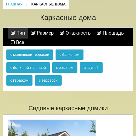
ГЛАВНАЯ
CURRENT:
КАРКАСНЫЕ ДОМА
Каркасные дома
Тип
Размер
Этажность
Площадь
Все
с маленькой террасой
с балконом
с большой террасой
с эркером
с сауной
с гаражом
с террасой
Садовые каркасные домики