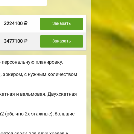
3224100
Заказать
3477100
Заказать
 персональную планировку.
, эркером, с нужным количеством
катная и вальмовая. Двухскатная
м2 (обычно 2х этажные); большие
оятся сразу для двух хозяев и