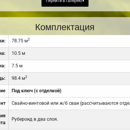
Перейти в галерею
Комплектация
2
ки:
78.75 м
на:
10.5 м
на:
7.5 м
2
дь:
98.4 м
ние
Под ключ (с отделкой)
нт
Свайно-винтовой или ж/б сваи (рассчитываются отде
ция
Рубероид в два слоя.
та