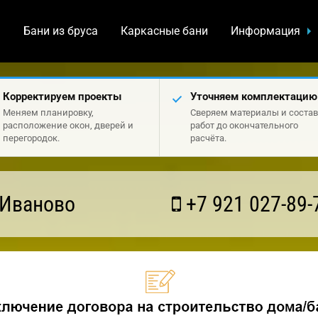
а
Бани из бруса
Каркасные бани
Информация
Корректируем проекты
Уточняем комплектацию
Меняем планировку,
Сверяем материалы и состав
расположение окон, дверей и
работ до окончательного
перегородок.
расчёта.
 Иваново
+7 921 027-89-