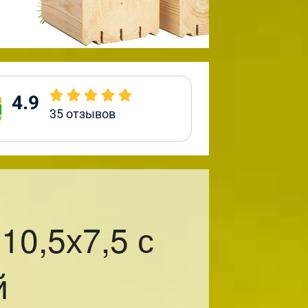
4.9
35
отзывов
0,5х7,5 с
й