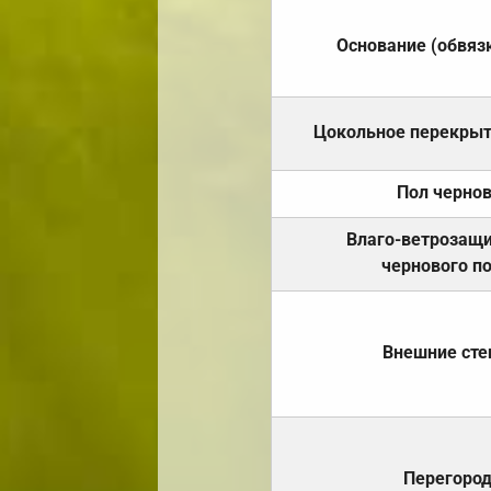
Основание (обвяз
Цокольное перекры
Пол черно
Влаго-ветрозащ
чернового п
Внешние ст
Перегоро