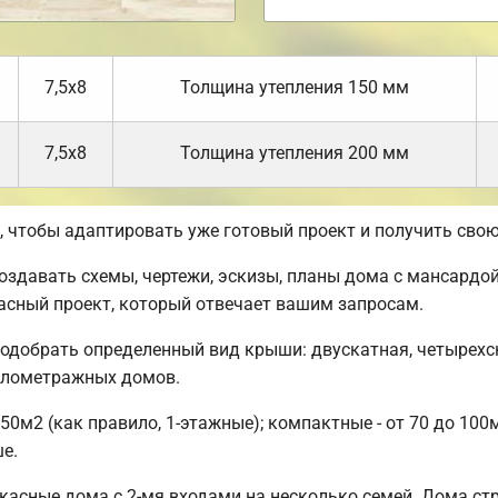
7,5х8
Толщина утепления 150 мм
7,5х8
Толщина утепления 200 мм
чтобы адаптировать уже готовый проект и получить свою
давать схемы, чертежи, эскизы, планы дома с мансардой
асный проект, который отвечает вашим запросам.
одобрать определенный вид крыши: двускатная, четырехс
малометражных домов.
50м2 (как правило, 1-этажные); компактные - от 70 до 100
ше.
асные дома с 2-мя входами на несколько семей. Дома стр