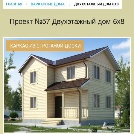
ГЛАВНАЯ
КАРКАСНЫЕ ДОМА
CURRENT:
ДВУХЭТАЖНЫЙ ДОМ 6Х8
Проект №57 Двухэтажный дом 6х8
КАРКАС ИЗ СТРОГАНОЙ ДОСКИ