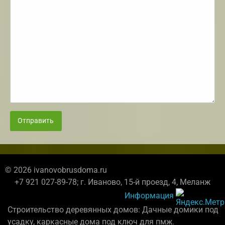
Отправить
© 2026 ivanovobrusdoma.ru
+7 921 027-89-78; г. Иваново, 15-й проезд, 4, Меланж
Информация
Строительство деревянных домов: Дачные домики под
усадку, каркасные дома под ключ для пмж.