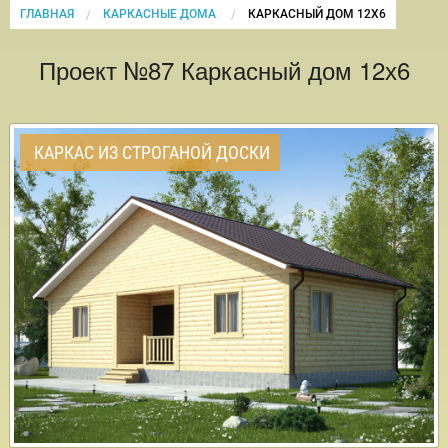
ГЛАВНАЯ
КАРКАСНЫЕ ДОМА
CURRENT:
КАРКАСНЫЙ ДОМ 12Х6
Проект №87 Каркасный дом 12х6
КАРКАС ИЗ СТРОГАНОЙ ДОСКИ