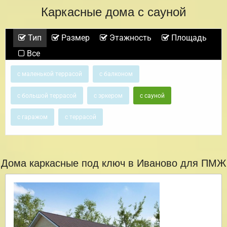
Каркасные дома с сауной
Тип
Размер
Этажность
Площадь
Все
с маленькой террасой
с балконом
с большой террасой
с эркером
с сауной
с гаражом
с террасой
Дома каркасные под ключ в Иваново для ПМЖ