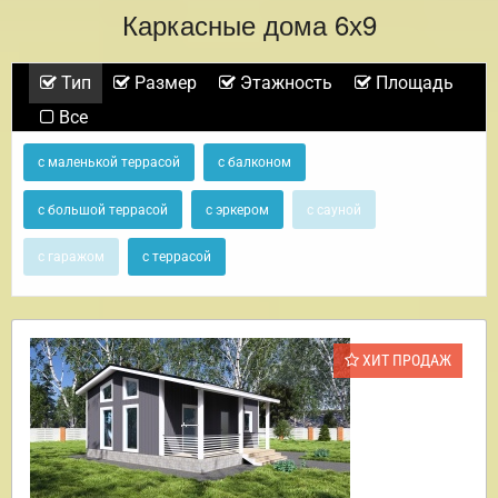
Каркасные дома 6х9
Тип
Размер
Этажность
Площадь
Все
с маленькой террасой
с балконом
с большой террасой
с эркером
с сауной
с гаражом
с террасой
ХИТ ПРОДАЖ