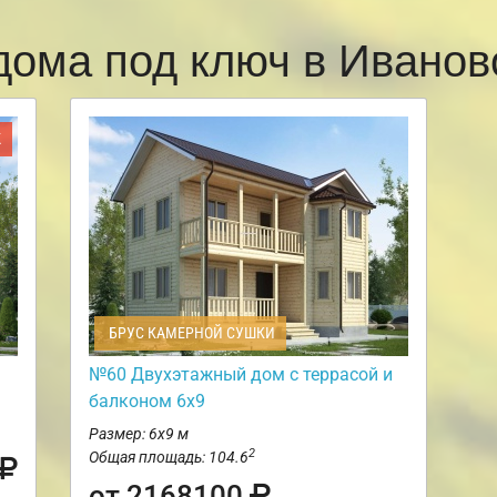
дома под ключ в Ивано
Ж
БРУС КАМЕРНОЙ СУШКИ
№60 Двухэтажный дом с террасой и
балконом 6х9
Размер: 6х9 м
2
Общая площадь: 104.6
от 2168100