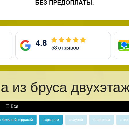
4.8
53
отзывов
а из бруса двухэта
Все
с большой террасой
с эркером
с сауной
с гаражом
с тер