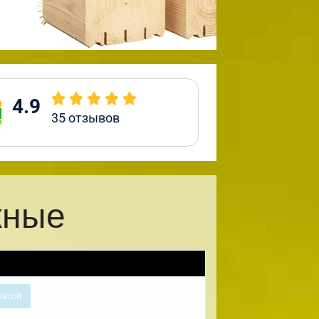
4.9
35
отзывов
жные
расой