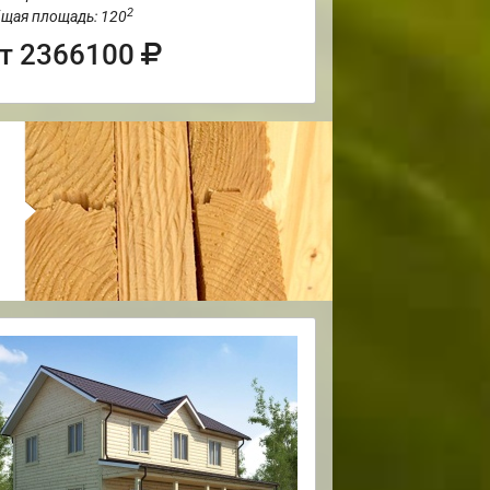
2
щая площадь: 120
т 2366100