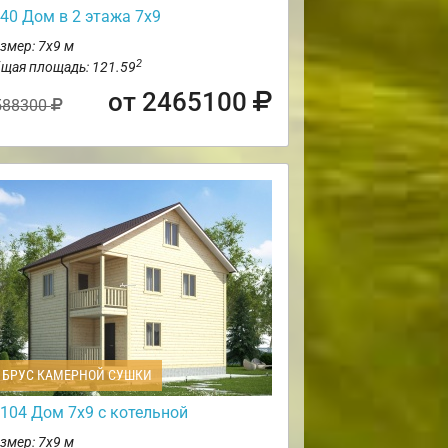
40 Дом в 2 этажа 7х9
змер: 7х9 м
2
щая площадь: 121.59
от 2465100
588300
БРУС КАМЕРНОЙ СУШКИ
104 Дом 7х9 с котельной
змер: 7х9 м