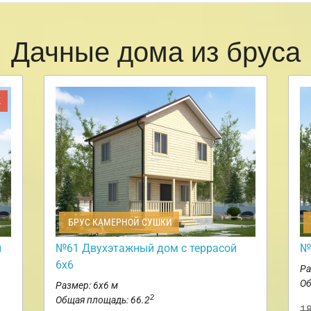
Дачные дома из бруса
Ж
БРУС КАМЕРНОЙ СУШКИ
и
№61 Двухэтажный дом с террасой
№
6х6
Ра
Об
Размер: 6х6 м
2
Общая площадь: 66.2
1