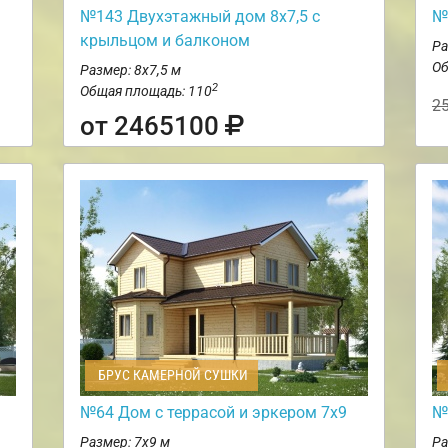
№143 Двухэтажный дом 8х7,5 с
№
крыльцом и балконом
Ра
Об
Размер: 8х7,5 м
2
Общая площадь: 110
2
от 2465100
БРУС КАМЕРНОЙ СУШКИ
№64 Дом с террасой и эркером 7х9
№
Размер: 7х9 м
Ра