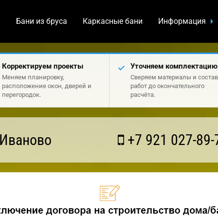
а
Бани из бруса
Каркасные бани
Информация
Корректируем проекты
Уточняем комплектацию
Меняем планировку,
Сверяем материалы и состав
расположение окон, дверей и
работ до окончательного
перегородок.
расчёта.
 Иваново
+7 921 027-89-