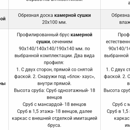
Обрезная доска
камерной сушки
Обрезна
вой
20х100 мм.
влаж
Профилированный брус
камерной
Проф
сушки
, сечением
естественн
90х140/140х140/190х140 мм. по
90х140/1
выбранной комплектации. Два вида
выбранной 
профиля:
1. С двух сторон, прямой со снятой
1. С двух 
фаской. 2. Снаружи под «блок- хаус»,
фаской. 2. 
ены
внутри прямой.
в
Высота сруба: Сруб одноэтажный- 18
Высота сруб
венцов
Сруб с мансардой- 18 венцов
Сруб с 
Сруб в 1,5 этажа- 18 венцов, далее
Сруб в 1,5
каркас с внешней отделкой имитацией
каркас
бруса.
им