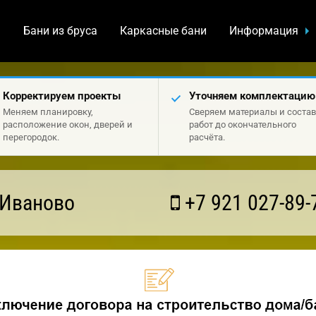
а
Бани из бруса
Каркасные бани
Информация
Корректируем проекты
Уточняем комплектацию
Меняем планировку,
Сверяем материалы и состав
расположение окон, дверей и
работ до окончательного
перегородок.
расчёта.
 Иваново
+7 921 027-89-