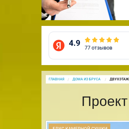
4.9
77
отзывов
ГЛАВНАЯ
ДОМА ИЗ БРУСА
CURRENT:
ДВУХЭТАЖ
Проект
БРУС КАМЕРНОЙ СУШКИ