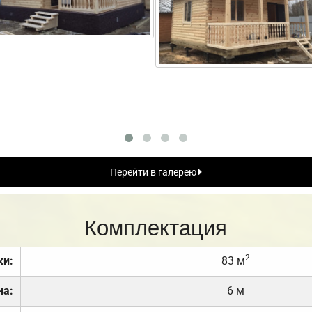
Перейти в галерею
Комплектация
2
ки:
83 м
на:
6 м