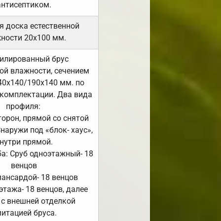
антисептиком.
я доска естественной
ности 20х100 мм.
илированный брус
ой влажности, сечением
40х140/190х140 мм. по
комплектации. Два вида
профиля:
сторон, прямой со снятой
Снаружи под «блок- хаус»,
нутри прямой.
а: Сруб одноэтажный- 18
венцов
мансардой- 18 венцов
 этажа- 18 венцов, далее
 с внешней отделкой
итацией бруса.