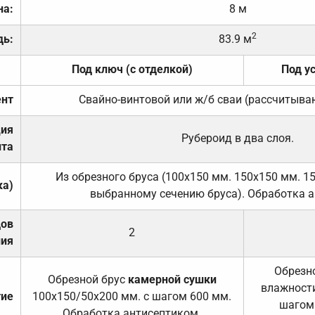
на:
8 м
2
дь:
83.9 м
Под ключ (с отделкой)
Под у
нт
Свайно-винтовой или ж/б сваи (рассчитыва
ция
Рубероид в два слоя.
та
Из обрезного бруса (100х150 мм. 150х150 мм. 1
ка)
выбранному сечению бруса). Обработка а
дов
2
ния
Обрезно
Обрезной брус
камерной сушки
влажности
тие
100х150/50х200 мм. с шагом 600 мм.
шагом
Обработка антисептиком.