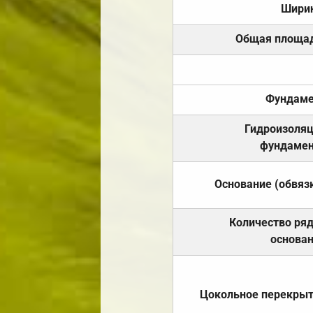
Шири
Общая площа
Фундаме
Гидроизоля
фундамен
Основание (обвяз
Количество ря
основа
Цокольное перекры