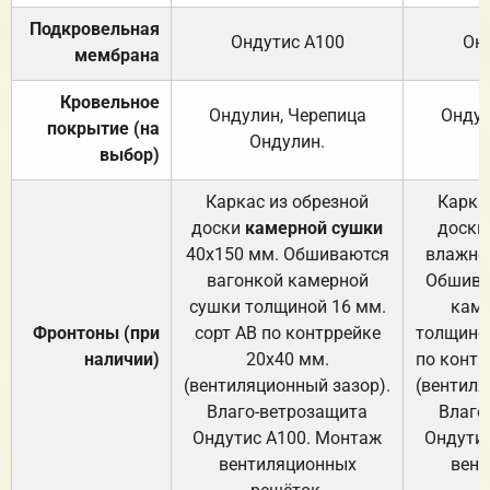
Подкровельная
Ондутис А100
Он
мембрана
Кровельное
Ондулин, Черепица
Ондул
покрытие (на
Ондулин.
выбор)
Каркас из обрезной
Карка
доски
камерной сушки
доски
40х150 мм. Обшиваются
влажно
вагонкой камерной
Обшива
сушки толщиной 16 мм.
каме
Фронтоны (при
сорт АВ по контррейке
толщиной
наличии)
20х40 мм.
по контр
(вентиляционный зазор).
(вентиля
Влаго-ветрозащита
Влаго
Ондутис А100. Монтаж
Ондути
вентиляционных
вент