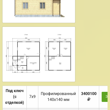
Под ключ
Профилированный
3400100
(с
7х9
За
140х140 мм
отделкой)