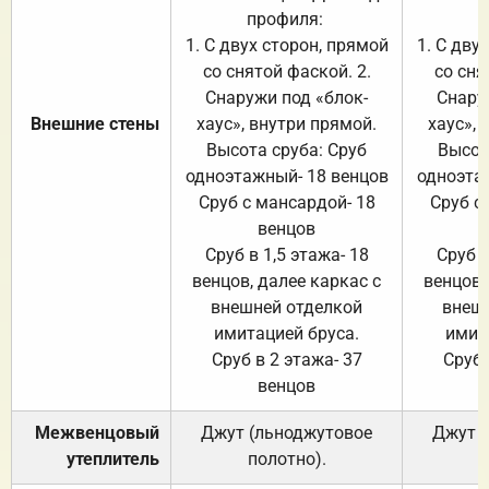
профиля:
п
1. С двух сторон, прямой
1. С дву
со снятой фаской. 2.
со сня
Снаружи под «блок-
Снару
Внешние стены
хаус», внутри прямой.
хаус», 
Высота сруба: Сруб
Высот
одноэтажный- 18 венцов
одноэта
Сруб с мансардой- 18
Сруб с
венцов
Сруб в 1,5 этажа- 18
Сруб в
венцов, далее каркас с
венцов,
внешней отделкой
внеш
имитацией бруса.
имит
Сруб в 2 этажа- 37
Сруб 
венцов
Межвенцовый
Джут (льноджутовое
Джут 
утеплитель
полотно).
п