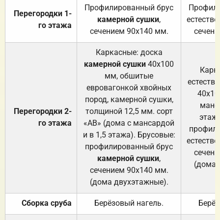
Профилированный брус
Профили
Перегородки 1-
камерной сушки
,
естестве
го этажа
сечением 90х140 мм.
сечени
Каркасные: доска
камерной сушки
40х100
Карк
мм, обшитые
естеств
евровагонкой хвойных
40х10
пород, камерной сушки,
манса
Перегородки 2-
толщиной 12,5 мм. сорт
этажа
го этажа
«АВ» (дома с мансардой
профили
и в 1,5 этажа). Брусовые:
естестве
профилированный брус
сечени
камерной сушки
,
(дома 
сечением 90х140 мм.
(дома двухэтажные).
Сборка сруба
Берёзовый нагель.
Берёз