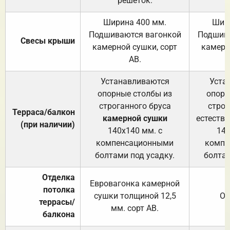
решёток.
Ширина 400 мм.
Шир
Подшиваются вагонкой
Подшива
Свесы крыши
камерной сушки, сорт
камерн
АВ.
Устанавливаются
Уста
опорные столбы из
опорн
строганного бруса
строг
Терраса/балкон
камерной сушки
естеств
(при наличии)
140х140 мм. с
140
компенсационными
компе
болтами под усадку.
болтам
Отделка
Евровагонка камерной
потолка
сушки толщиной 12,5
От
террасы/
мм. сорт АВ.
балкона