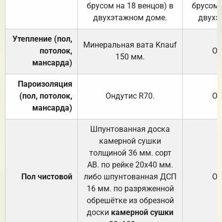
брусом на 18 венцов) в
брусом 
двухэтажном доме.
двухэ
Утепление (пол,
Минеральная вата
Knauf
потолок,
От
150
мм.
мансарда)
Пароизоляция
(пол, потолок,
Ондутис
R70
.
От
мансарда)
Шпунтованная доска
камерной сушки
толщиной 36 мм. сорт
АВ. по рейке 20х40 мм.
Пол чистовой
либо шпунтованная ДСП
От
16 мм. по разряженной
обрешётке из обрезной
доски
камерной сушки