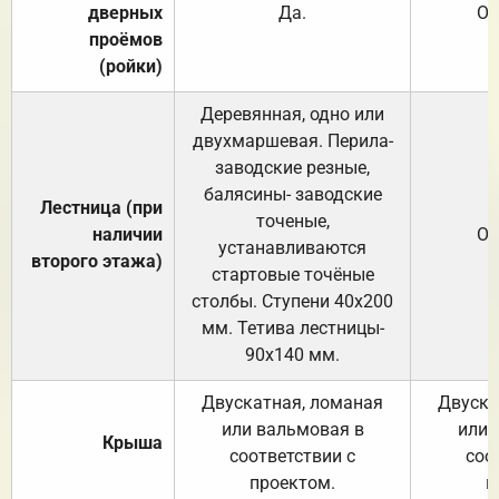
дверных
Да.
От
проёмов
(ройки)
Деревянная, одно или
двухмаршевая. Перила-
заводские резные,
балясины- заводские
Лестница (при
точеные,
наличии
От
устанавливаются
второго этажа)
стартовые точёные
столбы. Ступени 40х200
мм. Тетива лестницы-
90х140 мм.
Двускатная, ломаная
Двуска
или вальмовая в
или 
Крыша
соответствии с
соо
проектом.
п