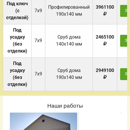
Под ключ
Профилированный
3961100
(с
7х9
За
190х140 мм
отделкой)
Под
усадку
Cруб дома
2465100
7х9
За
(без
140х140 мм
отделки)
Под
усадку
Cруб дома
2949100
7х9
За
(без
190х140 мм
отделки)
Наши работы