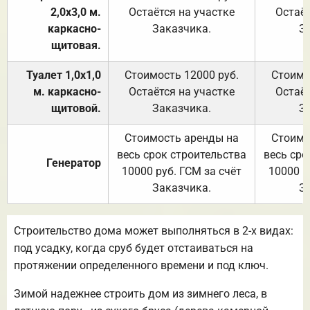
2,0х3,0 м.
Остаётся на участке
Остаёт
каркасно-
Заказчика.
З
щитовая.
Туалет 1,0х1,0
Стоимость 12000 руб.
Стоимо
м. каркасно-
Остаётся на участке
Остаёт
щитовой.
Заказчика.
З
Стоимость аренды на
Стоимо
весь срок строительства
весь сро
Генератор
10000 руб. ГСМ за счёт
10000 р
Заказчика.
З
Строительство дома может выполняться в 2-х видах:
под усадку, когда сруб будет отстаиваться на
протяжении определенного времени и под ключ.
Зимой надежнее строить дом из зимнего леса, в