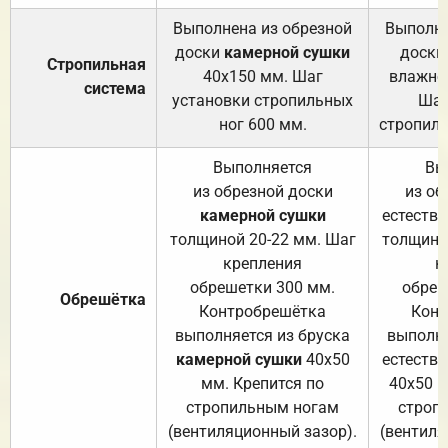
Выполнена из обрезной
Выполне
доски
камерной сушки
доски
Стропильная
40х150 мм. Шаг
влажно
система
установки стропильных
Шаг
ног 600 мм.
стропиль
Выполняется
Вы
из обрезной доски
из об
камерной сушки
естеств
толщиной 20-22 мм. Шаг
толщино
крепления
к
обрешетки 300 мм.
обреш
Обрешётка
Контробрешётка
Конт
выполняется из бруска
выполня
камерной сушки
40х50
естеств
мм. Крепится по
40х50 м
стропильным ногам
строп
(вентиляционный зазор).
(вентиля