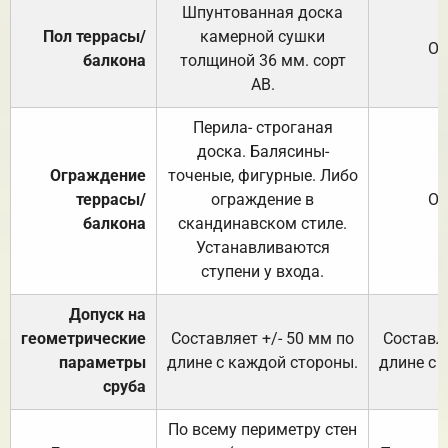
Шпунтованная доска
Пол террасы/
камерной сушки
От
балкона
толщиной 36 мм. сорт
АВ.
Перила- строганая
доска. Балясины-
Ограждение
точеные, фигурные. Либо
террасы/
ограждение в
От
балкона
скандинавском стиле.
Устанавливаются
ступени у входа.
Допуск на
геометрические
Составляет +/- 50 мм по
Составля
параметры
длине с каждой стороны.
длине с 
сруба
По всему периметру стен