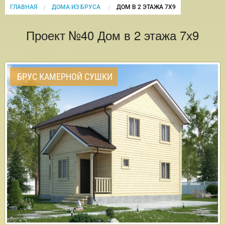
ГЛАВНАЯ
ДОМА ИЗ БРУСА
CURRENT:
ДОМ В 2 ЭТАЖА 7Х9
Проект №40 Дом в 2 этажа 7х9
БРУС КАМЕРНОЙ СУШКИ