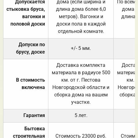
Допускается
дома (если ширина и
По всему
стыковка бруса,
длина дома более 6,0
дома (
вагонки и
метров). Вагонки и
длина 
половой доски
доски пола в каждой
отдельной комнате.
Допуски по
+/- 5 мм.
брусу, доске
Доставка комплекта
Достав
материала в радиусе 500
материал
В стоимость
км. от г. Пестова
км. 
включена
Новгородской области и
Новгоро
сборка дома на вашем
сборка
участке.
Гарантия
5 лет.
Бытовка
строительная
Стоимость 23000 руб.
Стоимо