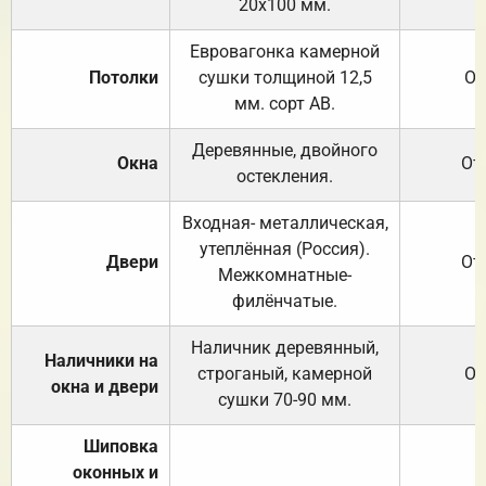
20х100 мм.
Евровагонка камерной
Потолки
сушки толщиной 12,5
От
мм. сорт АВ.
Деревянные, двойного
Окна
От
остекления.
Входная- металлическая,
утеплённая (Россия).
Двери
От
Межкомнатные-
филёнчатые.
Наличник деревянный,
Наличники на
строганый, камерной
От
окна и двери
сушки 70-90 мм.
Шиповка
оконных и