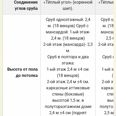
Соединение
«Тёплый угол» (коренной
«Тёплый 
углов сруба
шип).
Сруб одноэтажный: 2,4
Сруб од
м. (18 венцов) Сруб с
м. (18
мансардой: 1-ый этаж-
мансард
2,4 м. (18 венцов)
2,5 м
2-ой этаж (мансарда)- 2,3
2-ой этаж
м.
Сруб в полтора и два
Сруб в
этажа:
Высота от пола
1-ый этаж 2,4 м ±4 см.
1-ый эт
до потолка
(18 венцов)
(1
2-ой этаж 2,4 м ±4 см.
2-ой эт
каркасные аттиковые
каркас
стены (боковые)
стен
высотой 1,5 м. в
высо
полутораэтажном доме
полутор
2,4 м ±4 см (поднят
2,5 м 