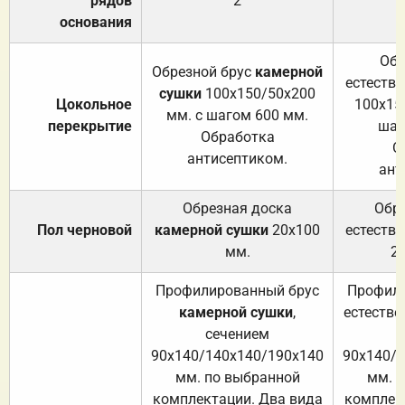
рядов
2
основания
Обр
Обрезной брус
камерной
естеств
сушки
100х150/50х200
Цокольное
100х15
мм. с шагом 600 мм.
перекрытие
шаг
Обработка
О
антисептиком.
ант
Обрезная доска
Обр
Пол черновой
камерной сушки
20х100
естеств
мм.
2
Профилированный брус
Профили
камерной сушки
,
естестве
сечением
с
90х140/140х140/190х140
90х140/
мм. по выбранной
мм. 
комплектации. Два вида
комплек