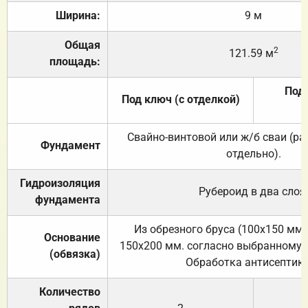
Ширина:
9 м
Общая
2
121.59 м
площадь:
Под 
Под ключ (с отделкой)
Свайно-винтовой или ж/б сваи (р
Фундамент
отдельно).
Гидроизоляция
Рубероид в два слоя
фундамента
Из обрезного бруса (100х150 мм.
Основание
150х200 мм. согласно выбранному с
(обвязка)
Обработка антисептик
Количество