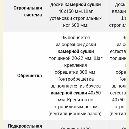
доски
камерной сушки
доски
Стропильная
40х150 мм. Шаг
влажно
система
установки стропильных
Шаг
ног 600 мм.
стропиль
Выполняется
Вы
из обрезной доски
из об
камерной сушки
естеств
толщиной 20-22 мм. Шаг
толщино
крепления
к
обрешетки 300 мм.
обреш
Обрешётка
Контробрешётка
Конт
выполняется из бруска
выполня
камерной сушки
40х50
естеств
мм. Крепится по
40х50 м
стропильным ногам
строп
(вентиляционный зазор).
(вентиля
Подкровельная