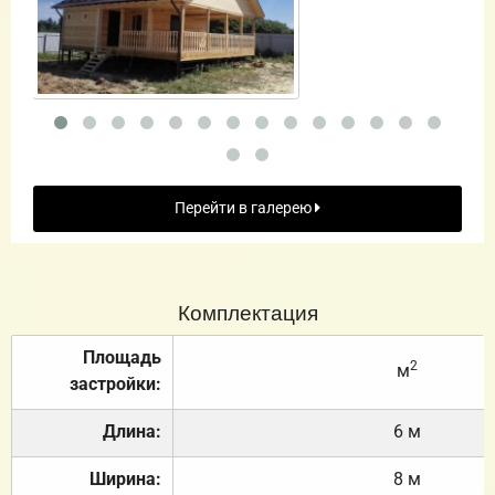
Перейти в галерею
Комплектация
Площадь
2
м
застройки:
Длина:
6 м
Ширина:
8 м