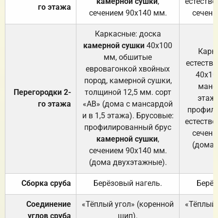
камерной сушки
,
естестве
го этажа
сечением 90х140 мм.
сечени
Каркасные: доска
камерной сушки
40х100
Карк
мм, обшитые
естеств
евровагонкой хвойных
40х10
пород, камерной сушки,
манса
Перегородки 2-
толщиной 12,5 мм. сорт
этажа
го этажа
«АВ» (дома с мансардой
профили
и в 1,5 этажа). Брусовые:
естестве
профилированный брус
сечени
камерной сушки
,
(дома 
сечением 90х140 мм.
(дома двухэтажные).
Сборка сруба
Берёзовый нагель.
Берёз
Соединение
«Тёплый угол» (коренной
«Тёплый 
углов сруба
шип).