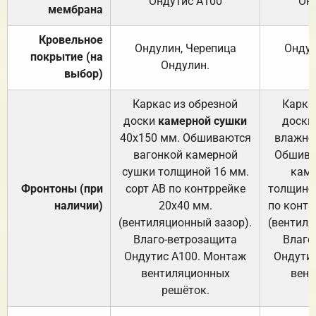
Ондутис А100
Он
мембрана
Кровельное
Ондулин, Черепица
Ондул
покрытие (на
Ондулин.
выбор)
Каркас из обрезной
Карка
доски
камерной сушки
доски
40х150 мм. Обшиваются
влажно
вагонкой камерной
Обшива
сушки толщиной 16 мм.
каме
Фронтоны (при
сорт АВ по контррейке
толщиной
наличии)
20х40 мм.
по контр
(вентиляционный зазор).
(вентиля
Влаго-ветрозащита
Влаго
Ондутис А100. Монтаж
Ондути
вентиляционных
вент
решёток.