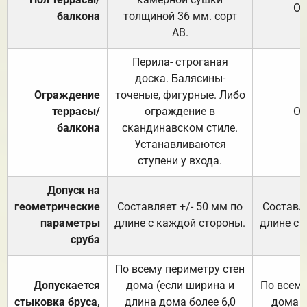
От
балкона
толщиной 36 мм. сорт
АВ.
Перила- строганая
доска. Балясины-
Ограждение
точеные, фигурные. Либо
террасы/
ограждение в
От
балкона
скандинавском стиле.
Устанавливаются
ступени у входа.
Допуск на
геометрические
Составляет +/- 50 мм по
Составля
параметры
длине с каждой стороны.
длине с 
сруба
По всему периметру стен
Допускается
дома (если ширина и
По всему
стыковка бруса,
длина дома более 6,0
дома (