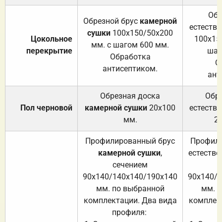
Обр
Обрезной брус
камерной
естеств
сушки
100х150/50х200
Цокольное
100х15
мм. с шагом 600 мм.
перекрытие
шаг
Обработка
О
антисептиком.
ант
Обрезная доска
Обр
Пол черновой
камерной сушки
20х100
естеств
мм.
2
Профилированный брус
Профили
камерной сушки
,
естестве
сечением
с
90х140/140х140/190х140
90х140/
мм. по выбранной
мм. 
комплектации. Два вида
комплек
профиля:
п