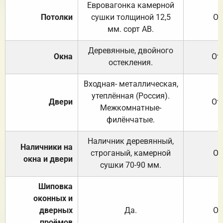
Евровагонка камерной
Потолки
сушки толщиной 12,5
От
мм. сорт АВ.
Деревянные, двойного
Окна
От
остекления.
Входная- металлическая,
утеплённая (Россия).
Двери
От
Межкомнатные-
филёнчатые.
Наличник деревянный,
Наличники на
строганый, камерной
От
окна и двери
сушки 70-90 мм.
Шиповка
оконных и
дверных
Да.
От
проёмов