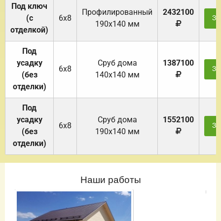
Под ключ
Профилированный
2432100
(с
6х8
За
190х140 мм
отделкой)
Под
усадку
Cруб дома
1387100
6х8
За
(без
140х140 мм
отделки)
Под
усадку
Cруб дома
1552100
6х8
За
(без
190х140 мм
отделки)
Наши работы