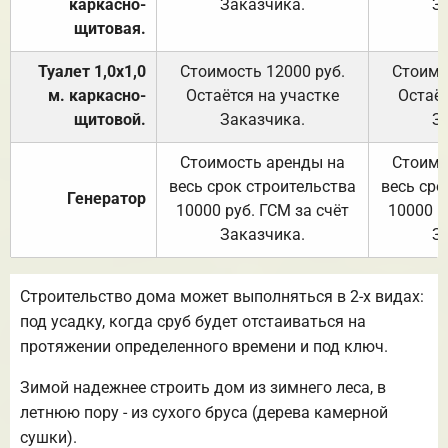
каркасно-
Заказчика.
З
щитовая.
Туалет 1,0х1,0
Стоимость 12000 руб.
Стоимо
м. каркасно-
Остаётся на участке
Остаёт
щитовой.
Заказчика.
З
Стоимость аренды на
Стоимо
весь срок строительства
весь сро
Генератор
10000 руб. ГСМ за счёт
10000 р
Заказчика.
З
Строительство дома может выполняться в 2-х видах:
под усадку, когда сруб будет отстаиваться на
протяжении определенного времени и под ключ.
Зимой надежнее строить дом из зимнего леса, в
летнюю пору - из сухого бруса (дерева камерной
сушки).