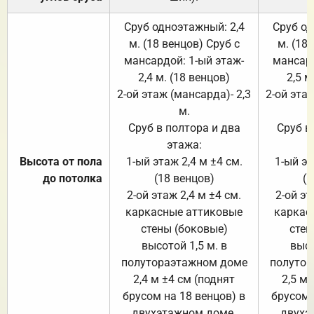
Сруб одноэтажный: 2,4
Сруб од
м. (18 венцов) Сруб с
м. (18
мансардой: 1-ый этаж-
мансард
2,4 м. (18 венцов)
2,5 м
2-ой этаж (мансарда)- 2,3
2-ой этаж
м.
Сруб в полтора и два
Сруб в
этажа:
Высота от пола
1-ый этаж 2,4 м ±4 см.
1-ый эт
до потолка
(18 венцов)
(1
2-ой этаж 2,4 м ±4 см.
2-ой эт
каркасные аттиковые
каркас
стены (боковые)
стен
высотой 1,5 м. в
высо
полутораэтажном доме
полутор
2,4 м ±4 см (поднят
2,5 м 
брусом на 18 венцов) в
брусом 
двухэтажном доме.
двухэ