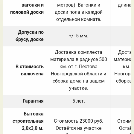
вагонки и
метров). Вагонки и
длина 
половой доски
доски пола в каждой
отдельной комнате.
Допуски по
+/- 5 мм.
брусу, доске
Доставка комплекта
Достав
материала в радиусе 500
материал
В стоимость
км. от г. Пестова
км. 
включена
Новгородской области и
Новгоро
сборка дома на вашем
сборка
участке.
Гарантия
5 лет.
Бытовка
строительная
Стоимость 23000 руб.
Стоимо
2,0х3,0 м.
Остаётся на участке
Остаёт