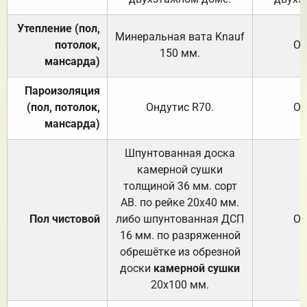
Утепление (пол,
Минеральная вата
Knauf
потолок,
От
150
мм.
мансарда)
Пароизоляция
(пол, потолок,
Ондутис
R70
.
От
мансарда)
Шпунтованная доска
камерной сушки
толщиной 36 мм. сорт
АВ. по рейке 20х40 мм.
Пол чистовой
либо шпунтованная ДСП
От
16 мм. по разряженной
обрешётке из обрезной
доски
камерной сушки
20х100 мм.