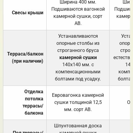
Ширина 400 мм.
Шир
Подшиваются вагонкой
Подшива
Свесы крыши
камерной сушки, сорт
камерн
АВ.
Устанавливаются
Уста
опорные столбы из
опорн
строганного бруса
строг
Терраса/балкон
камерной сушки
естеств
(при наличии)
140х140 мм. с
140
компенсационными
компе
болтами под усадку.
болтам
Отделка
Евровагонка камерной
потолка
сушки толщиной 12,5
От
террасы/
мм. сорт АВ.
балкона
Шпунтованная доска
Пол террасы/
камерной сушки