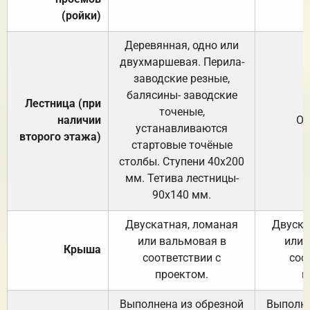
(ройки)
Деревянная, одно или
двухмаршевая. Перила-
заводские резные,
балясины- заводские
Лестница (при
точеные,
наличии
От
устанавливаются
второго этажа)
стартовые точёные
столбы. Ступени 40х200
мм. Тетива лестницы-
90х140 мм.
Двускатная, ломаная
Двуска
или вальмовая в
или 
Крыша
соответствии с
соо
проектом.
п
Выполнена из обрезной
Выполне