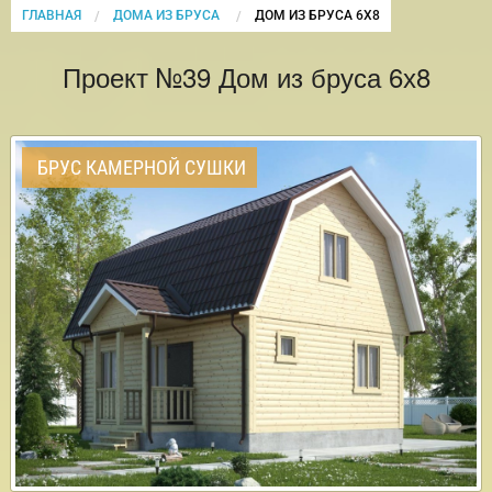
ГЛАВНАЯ
ДОМА ИЗ БРУСА
CURRENT:
ДОМ ИЗ БРУСА 6Х8
Проект №39 Дом из бруса 6х8
БРУС КАМЕРНОЙ СУШКИ