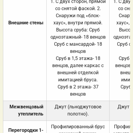
1. С двух сторон, прямой
1. С дву
со снятой фаской. 2.
со сня
Снаружи под «блок-
Снару
Внешние стены
хаус», внутри прямой.
хаус», 
Высота сруба: Сруб
Высот
одноэтажный- 18 венцов
одноэта
Сруб с мансардой- 18
Сруб с
венцов
Сруб в 1,5 этажа- 18
Сруб в
венцов, далее каркас с
венцов,
внешней отделкой
внеш
имитацией бруса.
имит
Сруб в 2 этажа- 37
Сруб 
венцов
Межвенцовый
Джут (льноджутовое
Джут 
утеплитель
полотно).
п
Профилированный брус
Профили
Перегородки 1-