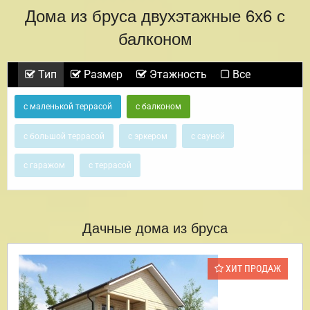
Дома из бруса двухэтажные 6х6 с
балконом
Тип
Размер
Этажность
Все
с маленькой террасой
с балконом
с большой террасой
с эркером
с сауной
с гаражом
с террасой
Дачные дома из бруса
ХИТ ПРОДАЖ