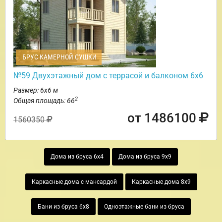
БРУС КАМЕРНОЙ СУШКИ
№59 Двухэтажный дом с террасой и балконом 6х6
Размер: 6х6 м
2
Общая площадь: 66
от 1486100
1560350
Дома из бруса 6х4
Дома из бруса 9х9
Каркасные дома с мансардой
Каркасные дома 8х9
Бани из бруса 6х8
Одноэтажные бани из бруса