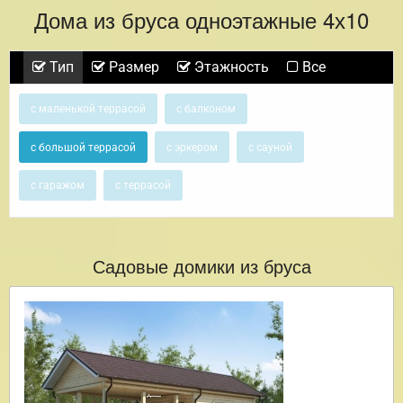
Дома из бруса одноэтажные 4х10
Тип
Размер
Этажность
Все
с маленькой террасой
с балконом
с большой террасой
с эркером
с сауной
с гаражом
с террасой
Садовые домики из бруса