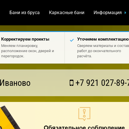
а
Бани из бруса
Каркасные бани
Информация
Корректируем проекты
Уточняем комплектацию
Меняем планировку,
Сверяем материалы и состав
расположение окон, дверей и
работ до окончательного
перегородок.
расчёта.
 Иваново
+7 921 027-89-