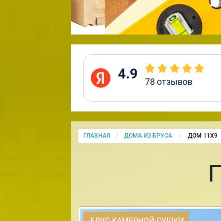
4.9
78
отзывов
ГЛАВНАЯ
ДОМА ИЗ БРУСА
CURRENT:
ДОМ 11Х9
БРУС КАМЕРНОЙ СУШКИ