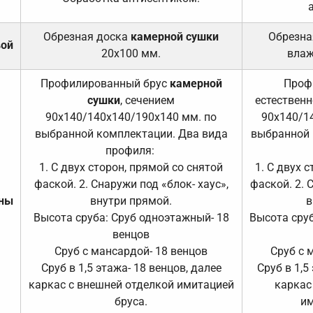
Обрезная доска
камерной сушки
Обрезна
вой
20х100 мм.
влаж
Профилированный брус
камерной
Проф
сушки
, сечением
естественн
90х140/140х140/190х140 мм. по
90х140/1
выбранной комплектации. Два вида
выбранной 
профиля:
1. С двух сторон, прямой со снятой
1. С двух 
фаской. 2. Снаружи под «блок- хаус»,
фаской. 2. 
ены
внутри прямой.
в
Высота сруба: Сруб одноэтажный- 18
Высота сруб
венцов
Сруб с мансардой- 18 венцов
Сруб с 
Сруб в 1,5 этажа- 18 венцов, далее
Сруб в 1,5
каркас с внешней отделкой имитацией
каркас
бруса.
им