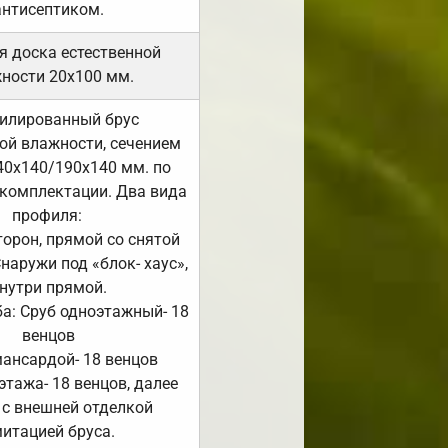
антисептиком.
я доска естественной
ности 20х100 мм.
илированный брус
ой влажности, сечением
40х140/190х140 мм. по
комплектации. Два вида
профиля:
сторон, прямой со снятой
Снаружи под «блок- хаус»,
нутри прямой.
а: Сруб одноэтажный- 18
венцов
мансардой- 18 венцов
 этажа- 18 венцов, далее
 с внешней отделкой
итацией бруса.