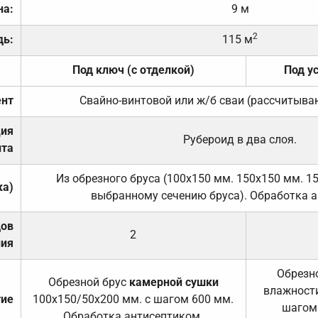
на:
9 м
2
дь:
115 м
Под ключ (с отделкой)
Под у
нт
Свайно-винтовой или ж/б сваи (рассчитыва
ция
Рубероид в два слоя.
та
Из обрезного бруса (100х150 мм. 150х150 мм. 1
ка)
выбранному сечению бруса). Обработка а
дов
2
ния
Обрезно
Обрезной брус
камерной сушки
влажности
тие
100х150/50х200 мм. с шагом 600 мм.
шагом
Обработка антисептиком.