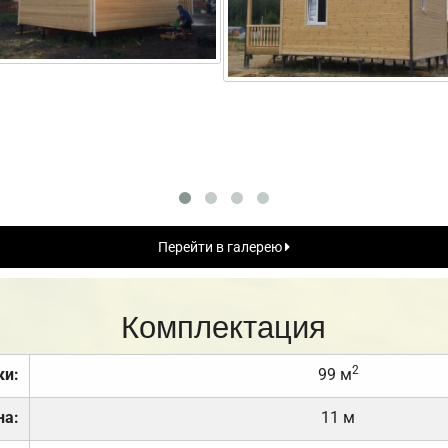
Перейти в галерею
Комплектация
2
ки:
99 м
на:
11 м