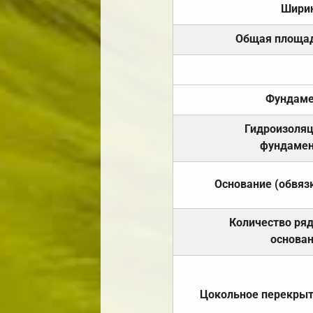
Шири
Общая площа
Фундаме
Гидроизоля
фундамен
Основание (обвяз
Количество ря
основа
Цокольное перекры