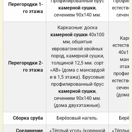
Профилированный брус
Профили
Перегородки 1-
камерной сушки
,
естестве
го этажа
сечением 90х140 мм.
сечени
Каркасные: доска
камерной сушки
40х100
Карк
мм, обшитые
естеств
евровагонкой хвойных
40х10
пород, камерной сушки,
манса
Перегородки 2-
толщиной 12,5 мм. сорт
этажа
го этажа
«АВ» (дома с мансардой
профили
и в 1,5 этажа). Брусовые:
естестве
профилированный брус
сечени
камерной сушки
,
(дома 
сечением 90х140 мм.
(дома двухэтажные).
Сборка сруба
Берёзовый нагель.
Берёз
Соединение
«Тёплый угол» (коренной
«Тёплый 