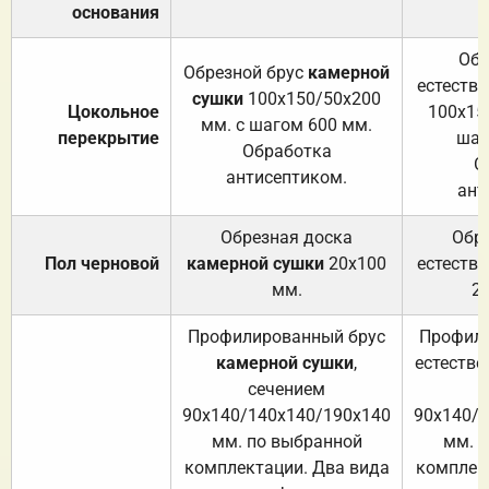
основания
Обр
Обрезной брус
камерной
естеств
сушки
100х150/50х200
Цокольное
100х15
мм. с шагом 600 мм.
перекрытие
шаг
Обработка
О
антисептиком.
ант
Обрезная доска
Обр
Пол черновой
камерной сушки
20х100
естеств
мм.
2
Профилированный брус
Профили
камерной сушки
,
естестве
сечением
с
90х140/140х140/190х140
90х140/
мм. по выбранной
мм. 
комплектации. Два вида
комплек