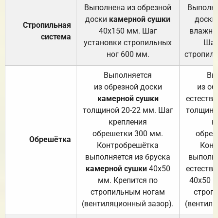
Выполнена из обрезной
Выполне
доски
камерной сушки
доски
Стропильная
40х150 мм. Шаг
влажно
система
установки стропильных
Шаг
ног 600 мм.
стропиль
Выполняется
Вы
из обрезной доски
из об
камерной сушки
естеств
толщиной 20-22 мм. Шаг
толщино
крепления
к
обрешетки 300 мм.
обреш
Обрешётка
Контробрешётка
Конт
выполняется из бруска
выполня
камерной сушки
40х50
естеств
мм. Крепится по
40х50 м
стропильным ногам
строп
(вентиляционный зазор).
(вентиля