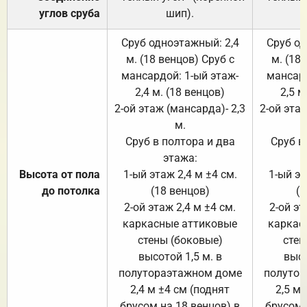
углов сруба
шип).
Сруб одноэтажный: 2,4
Сруб од
м. (18 венцов) Сруб с
м. (18
мансардой: 1-ый этаж-
мансард
2,4 м. (18 венцов)
2,5 м
2-ой этаж (мансарда)- 2,3
2-ой этаж
м.
Сруб в полтора и два
Сруб в
этажа:
Высота от пола
1-ый этаж 2,4 м ±4 см.
1-ый эт
до потолка
(18 венцов)
(1
2-ой этаж 2,4 м ±4 см.
2-ой эт
каркасные аттиковые
каркас
стены (боковые)
стен
высотой 1,5 м. в
высо
полутораэтажном доме
полутор
2,4 м ±4 см (поднят
2,5 м 
брусом на 18 венцов) в
брусом 