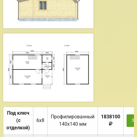
Под ключ
Профилированный
1838100
(с
6х8
За
140х140 мм
отделкой)