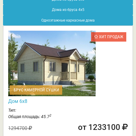
Дома из бруса 4х5
Одноэтажные каркасные дома
ХИТ ПРОДАЖ
БРУС КАМЕРНОЙ СУШКИ
Дом 6х8
Тип:
2
Общая площадь: 45.7
от 1233100
1294700