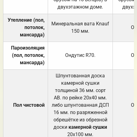
двухэтажном доме.
двухэ
Утепление (пол,
Минеральная вата
Knauf
потолок,
От
150
мм.
мансарда)
Пароизоляция
(пол, потолок,
Ондутис
R70
.
От
мансарда)
Шпунтованная доска
камерной сушки
толщиной 36 мм. сорт
АВ. по рейке 20х40 мм.
Пол чистовой
либо шпунтованная ДСП
От
16 мм. по разряженной
обрешётке из обрезной
доски
камерной сушки
20х100 мм.