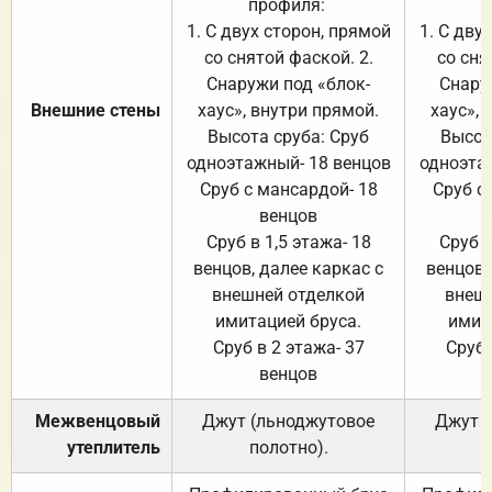
профиля:
п
1. С двух сторон, прямой
1. С дву
со снятой фаской. 2.
со сня
Снаружи под «блок-
Снару
Внешние стены
хаус», внутри прямой.
хаус», 
Высота сруба: Сруб
Высот
одноэтажный- 18 венцов
одноэта
Сруб с мансардой- 18
Сруб с
венцов
Сруб в 1,5 этажа- 18
Сруб в
венцов, далее каркас с
венцов,
внешней отделкой
внеш
имитацией бруса.
имит
Сруб в 2 этажа- 37
Сруб 
венцов
Межвенцовый
Джут (льноджутовое
Джут 
утеплитель
полотно).
п