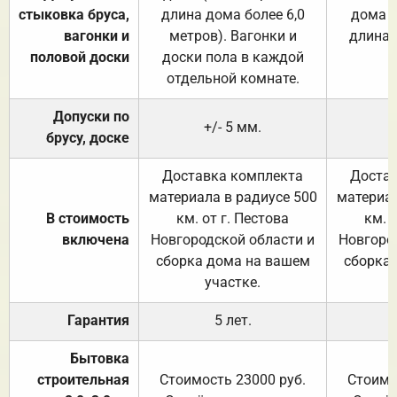
стыковка бруса,
длина дома более 6,0
дома (
вагонки и
метров). Вагонки и
длина 
половой доски
доски пола в каждой
отдельной комнате.
Допуски по
+/- 5 мм.
брусу, доске
Доставка комплекта
Достав
материала в радиусе 500
материал
В стоимость
км. от г. Пестова
км. 
включена
Новгородской области и
Новгоро
сборка дома на вашем
сборка
участке.
Гарантия
5 лет.
Бытовка
строительная
Стоимость 23000 руб.
Стоимо