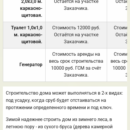
2,0х3,0 м.
Остаётся на участке
Остаёт
каркасно-
Заказчика.
З
щитовая.
Туалет 1,0х1,0
Стоимость 12000 руб.
Стоимо
м. каркасно-
Остаётся на участке
Остаёт
щитовой.
Заказчика.
З
Стоимость аренды на
Стоимо
весь срок строительства
весь сро
Генератор
10000 руб. ГСМ за счёт
10000 р
Заказчика.
З
Строительство дома может выполняться в 2-х видах:
под усадку, когда сруб будет отстаиваться на
протяжении определенного времени и под ключ.
Зимой надежнее строить дом из зимнего леса, в
летнюю пору - из сухого бруса (дерева камерной