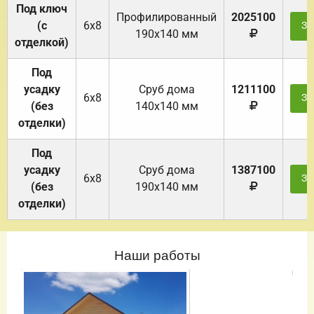
Под ключ
Профилированный
2025100
(с
6х8
За
190х140 мм
отделкой)
Под
усадку
Cруб дома
1211100
6х8
За
(без
140х140 мм
отделки)
Под
усадку
Cруб дома
1387100
6х8
За
(без
190х140 мм
отделки)
Наши работы