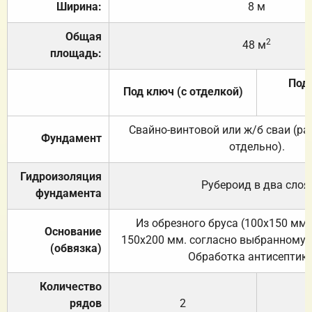
Ширина:
8 м
Общая
2
48 м
площадь:
Под 
Под ключ (с отделкой)
Свайно-винтовой или ж/б сваи (р
Фундамент
отдельно).
Гидроизоляция
Рубероид в два слоя
фундамента
Из обрезного бруса (100х150 мм.
Основание
150х200 мм. согласно выбранному с
(обвязка)
Обработка антисептик
Количество
рядов
2