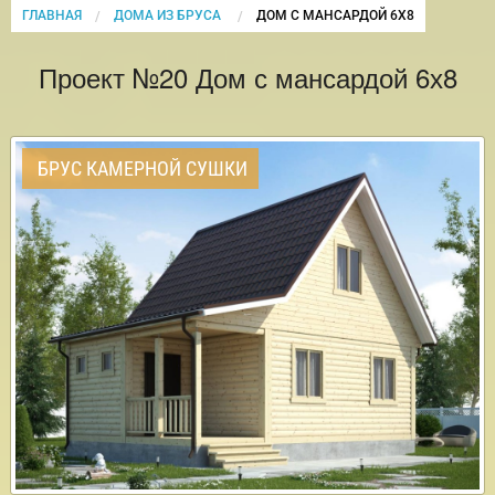
ГЛАВНАЯ
ДОМА ИЗ БРУСА
CURRENT:
ДОМ С МАНСАРДОЙ 6Х8
Проект №20 Дом с мансардой 6х8
БРУС КАМЕРНОЙ СУШКИ