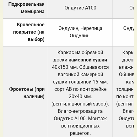
Подкровельная
Ондутис А100
Он
мембрана
Кровельное
Ондулин, Черепица
Ондул
покрытие (на
Ондулин.
выбор)
Каркас из обрезной
Карка
доски
камерной сушки
доски
40х150 мм. Обшиваются
влажно
вагонкой камерной
Обшива
сушки толщиной 16 мм.
каме
Фронтоны (при
сорт АВ по контррейке
толщиной
наличии)
20х40 мм.
по контр
(вентиляционный зазор).
(вентиля
Влаго-ветрозащита
Влаго
Ондутис А100. Монтаж
Ондути
вентиляционных
вент
решёток.