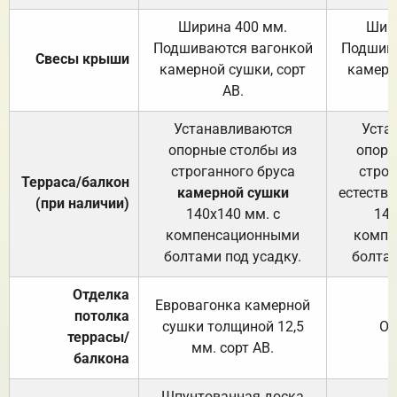
Ширина 400 мм.
Шир
Подшиваются вагонкой
Подшива
Свесы крыши
камерной сушки, сорт
камерн
АВ.
Устанавливаются
Уста
опорные столбы из
опорн
строганного бруса
строг
Терраса/балкон
камерной сушки
естеств
(при наличии)
140х140 мм. с
140
компенсационными
компе
болтами под усадку.
болтам
Отделка
Евровагонка камерной
потолка
сушки толщиной 12,5
От
террасы/
мм. сорт АВ.
балкона
Шпунтованная доска