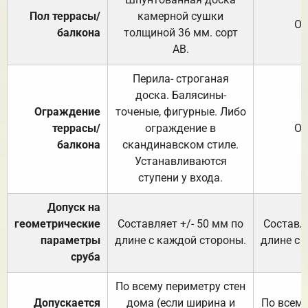
Пол террасы/
камерной сушки
От
балкона
толщиной 36 мм. сорт
АВ.
Перила- строганая
доска. Балясины-
Ограждение
точеные, фигурные. Либо
террасы/
ограждение в
От
балкона
скандинавском стиле.
Устанавливаются
ступени у входа.
Допуск на
геометрические
Составляет +/- 50 мм по
Составля
параметры
длине с каждой стороны.
длине с 
сруба
По всему периметру стен
Допускается
дома (если ширина и
По всему