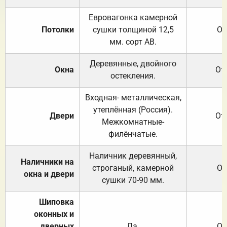
Евровагонка камерной
Потолки
сушки толщиной 12,5
От
мм. сорт АВ.
Деревянные, двойного
Окна
От
остекления.
Входная- металлическая,
утеплённая (Россия).
Двери
От
Межкомнатные-
филёнчатые.
Наличник деревянный,
Наличники на
строганый, камерной
От
окна и двери
сушки 70-90 мм.
Шиповка
оконных и
дверных
Да.
От