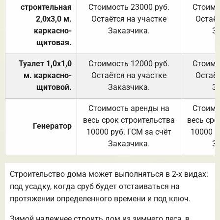
строительная
Стоимость 23000 руб.
Стоимо
2,0х3,0 м.
Остаётся на участке
Остаёт
каркасно-
Заказчика.
З
щитовая.
Туалет 1,0х1,0
Стоимость 12000 руб.
Стоимо
м. каркасно-
Остаётся на участке
Остаёт
щитовой.
Заказчика.
З
Стоимость аренды на
Стоимо
весь срок строительства
весь сро
Генератор
10000 руб. ГСМ за счёт
10000 р
Заказчика.
З
Строительство дома может выполняться в 2-х видах:
под усадку, когда сруб будет отстаиваться на
протяжении определенного времени и под ключ.
Зимой надежнее строить дом из зимнего леса, в