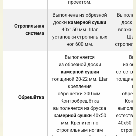
проектом.
п
Выполнена из обрезной
Выполне
доски
камерной сушки
доски
Стропильная
40х150 мм. Шаг
влажно
система
установки стропильных
Шаг
ног 600 мм.
стропиль
Выполняется
Вы
из обрезной доски
из об
камерной сушки
естеств
толщиной 20-22 мм. Шаг
толщино
крепления
к
обрешетки 300 мм.
обреш
Обрешётка
Контробрешётка
Конт
выполняется из бруска
выполня
камерной сушки
40х50
естеств
мм. Крепится по
40х50 м
стропильным ногам
строп