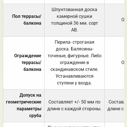
Шпунтованная доска
Пол террасы/
камерной сушки
От
балкона
толщиной 36 мм. сорт
АВ.
Перила- строганая
доска. Балясины-
Ограждение
точеные, фигурные. Либо
террасы/
ограждение в
От
балкона
скандинавском стиле.
Устанавливаются
ступени у входа.
Допуск на
геометрические
Составляет +/- 50 мм по
Составля
параметры
длине с каждой стороны.
длине с 
сруба