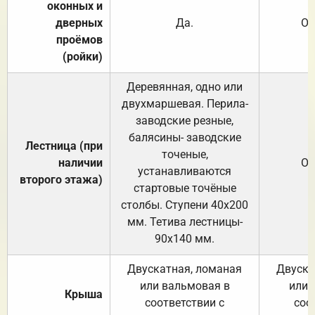
оконных и
дверных
Да.
От
проёмов
(ройки)
Деревянная, одно или
двухмаршевая. Перила-
заводские резные,
балясины- заводские
Лестница (при
точеные,
наличии
От
устанавливаются
второго этажа)
стартовые точёные
столбы. Ступени 40х200
мм. Тетива лестницы-
90х140 мм.
Двускатная, ломаная
Двуска
или вальмовая в
или 
Крыша
соответствии с
соо