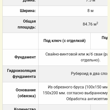
Длина:
7.5 м
Ширина:
8 м
Общая
2
84.76 м
площадь:
Под 
Под ключ (с отделкой)
Свайно-винтовой или ж/б сваи (р
Фундамент
отдельно).
Гидроизоляция
Рубероид в два слоя
фундамента
Из обрезного бруса (100х150 мм.
Основание
150х200 мм. согласно выбранному с
(обвязка)
Обработка антисептик
Количество