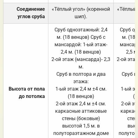
Соединение
«Тёплый угол» (коренной
«Тёплый 
углов сруба
шип).
Сруб одноэтажный: 2,4
Сруб од
м. (18 венцов) Сруб с
м. (18
мансардой: 1-ый этаж-
мансард
2,4 м. (18 венцов)
2,5 м
2-ой этаж (мансарда)- 2,3
2-ой этаж
м.
Сруб в полтора и два
Сруб в
этажа:
Высота от пола
1-ый этаж 2,4 м ±4 см.
1-ый эт
до потолка
(18 венцов)
(1
2-ой этаж 2,4 м ±4 см.
2-ой эт
каркасные аттиковые
каркас
стены (боковые)
стен
высотой 1,5 м. в
высо
полутораэтажном доме
полутор