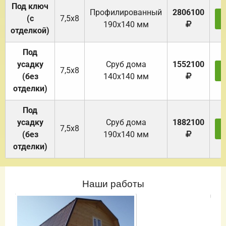
Под ключ
Профилированный
2806100
(с
7,5х8
190х140 мм
отделкой)
Под
усадку
Cруб дома
1552100
7,5х8
(без
140х140 мм
отделки)
Под
усадку
Cруб дома
1882100
7,5х8
(без
190х140 мм
отделки)
Наши работы