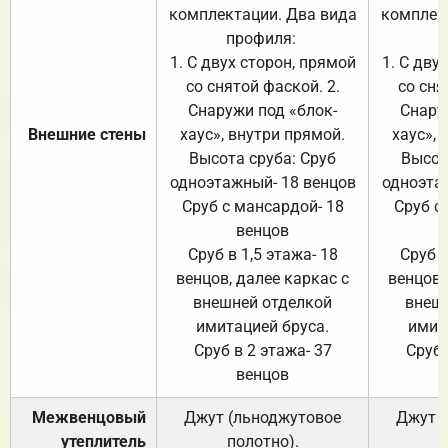
комплектации. Два вида
комплек
профиля:
п
1. С двух сторон, прямой
1. С дву
со снятой фаской. 2.
со сня
Снаружи под «блок-
Снару
Внешние стены
хаус», внутри прямой.
хаус», 
Высота сруба: Сруб
Высот
одноэтажный- 18 венцов
одноэта
Сруб с мансардой- 18
Сруб с
венцов
Сруб в 1,5 этажа- 18
Сруб в
венцов, далее каркас с
венцов,
внешней отделкой
внеш
имитацией бруса.
имит
Сруб в 2 этажа- 37
Сруб 
венцов
Межвенцовый
Джут (льноджутовое
Джут 
утеплитель
полотно).
п