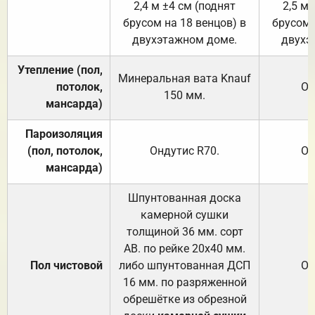
2,4 м ±4 см (поднят
2,5 м 
брусом на 18 венцов) в
брусом 
двухэтажном доме.
двухэ
Утепление (пол,
Минеральная вата
Knauf
потолок,
От
150
мм.
мансарда)
Пароизоляция
(пол, потолок,
Ондутис
R70
.
От
мансарда)
Шпунтованная доска
камерной сушки
толщиной 36 мм. сорт
АВ. по рейке 20х40 мм.
Пол чистовой
либо шпунтованная ДСП
От
16 мм. по разряженной
обрешётке из обрезной