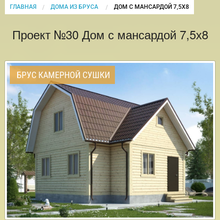
ГЛАВНАЯ
ДОМА ИЗ БРУСА
CURRENT:
ДОМ С МАНСАРДОЙ 7,5Х8
Проект №30 Дом с мансардой 7,5х8
БРУС КАМЕРНОЙ СУШКИ