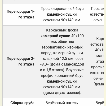
Профилированный брус
Профили
Перегородки 1-
камерной сушки
,
естестве
го этажа
сечением 90х140 мм.
сечени
Каркасные: доска
камерной сушки
40х100
Карк
мм, обшитые
естеств
евровагонкой хвойных
40х10
пород, камерной сушки,
манса
Перегородки 2-
толщиной 12,5 мм. сорт
этажа
го этажа
«АВ» (дома с мансардой
профили
и в 1,5 этажа). Брусовые:
естестве
профилированный брус
сечени
камерной сушки
,
(дома 
сечением 90х140 мм.
(дома двухэтажные).
Сборка сруба
Берёзовый нагель.
Берёз