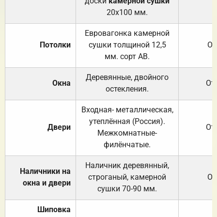
доски
камерной сушки
20х100 мм.
Евровагонка камерной
Потолки
сушки толщиной 12,5
От
мм. сорт АВ.
Деревянные, двойного
Окна
От
остекления.
Входная- металлическая,
утеплённая (Россия).
Двери
От
Межкомнатные-
филёнчатые.
Наличник деревянный,
Наличники на
строганый, камерной
От
окна и двери
сушки 70-90 мм.
Шиповка