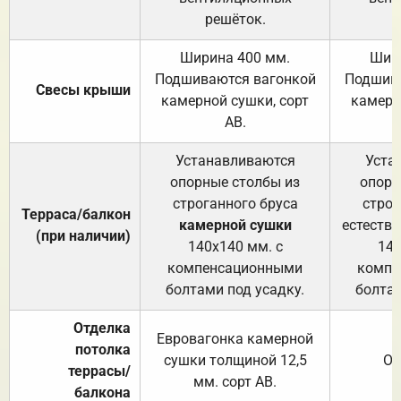
решёток.
Ширина 400 мм.
Шир
Подшиваются вагонкой
Подшива
Свесы крыши
камерной сушки, сорт
камерн
АВ.
Устанавливаются
Уста
опорные столбы из
опорн
строганного бруса
строг
Терраса/балкон
камерной сушки
естеств
(при наличии)
140х140 мм. с
140
компенсационными
компе
болтами под усадку.
болтам
Отделка
Евровагонка камерной
потолка
сушки толщиной 12,5
От
террасы/
мм. сорт АВ.
балкона