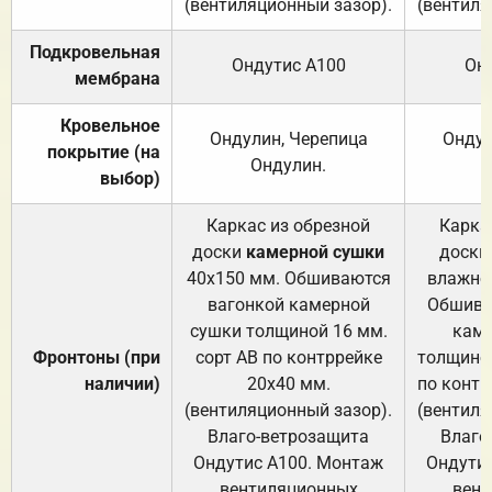
(вентиляционный зазор).
(вентиля
Подкровельная
Ондутис А100
Он
мембрана
Кровельное
Ондулин, Черепица
Ондул
покрытие (на
Ондулин.
выбор)
Каркас из обрезной
Карка
доски
камерной сушки
доски
40х150 мм. Обшиваются
влажно
вагонкой камерной
Обшива
сушки толщиной 16 мм.
каме
Фронтоны (при
сорт АВ по контррейке
толщиной
наличии)
20х40 мм.
по контр
(вентиляционный зазор).
(вентиля
Влаго-ветрозащита
Влаго
Ондутис А100. Монтаж
Ондути
вентиляционных
вент