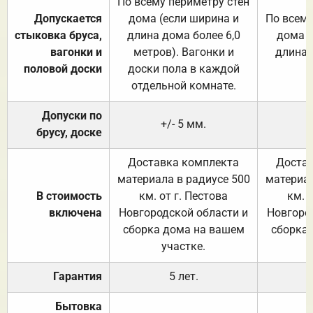
По всему периметру стен
Допускается
дома (если ширина и
По всему
стыковка бруса,
длина дома более 6,0
дома (
вагонки и
метров). Вагонки и
длина 
половой доски
доски пола в каждой
отдельной комнате.
Допуски по
+/- 5 мм.
брусу, доске
Доставка комплекта
Достав
материала в радиусе 500
материал
В стоимость
км. от г. Пестова
км. 
включена
Новгородской области и
Новгоро
сборка дома на вашем
сборка
участке.
Гарантия
5 лет.
Бытовка