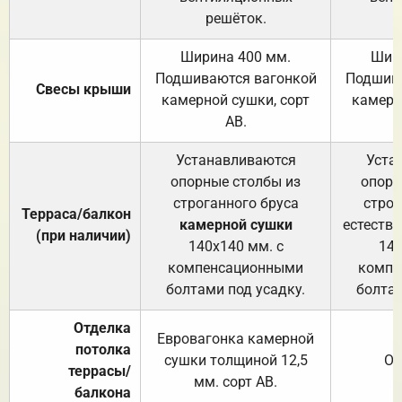
решёток.
Ширина 400 мм.
Шир
Подшиваются вагонкой
Подшива
Свесы крыши
камерной сушки, сорт
камерн
АВ.
Устанавливаются
Уста
опорные столбы из
опорн
строганного бруса
строг
Терраса/балкон
камерной сушки
естеств
(при наличии)
140х140 мм. с
140
компенсационными
компе
болтами под усадку.
болтам
Отделка
Евровагонка камерной
потолка
сушки толщиной 12,5
От
террасы/
мм. сорт АВ.
балкона