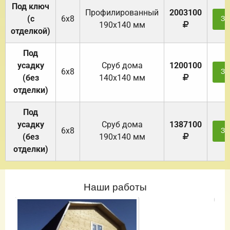
Под ключ
Профилированный
2003100
(с
6х8
За
190х140 мм
отделкой)
Под
усадку
Cруб дома
1200100
6х8
За
(без
140х140 мм
отделки)
Под
усадку
Cруб дома
1387100
6х8
За
(без
190х140 мм
отделки)
Наши работы