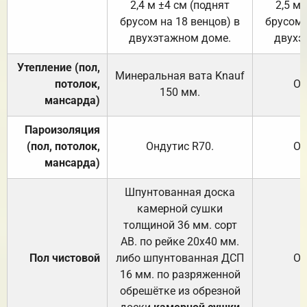
2,4 м ±4 см (поднят
2,5 м 
брусом на 18 венцов) в
брусом 
двухэтажном доме.
двухэ
Утепление (пол,
Минеральная вата
Knauf
потолок,
От
150
мм.
мансарда)
Пароизоляция
(пол, потолок,
Ондутис
R70
.
От
мансарда)
Шпунтованная доска
камерной сушки
толщиной 36 мм. сорт
АВ. по рейке 20х40 мм.
Пол чистовой
либо шпунтованная ДСП
От
16 мм. по разряженной
обрешётке из обрезной