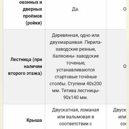
оконных и
дверных
Да.
От
проёмов
(ройки)
Деревянная, одно или
двухмаршевая. Перила-
заводские резные,
балясины- заводские
Лестница (при
точеные,
наличии
От
устанавливаются
второго этажа)
стартовые точёные
столбы. Ступени 40х200
мм. Тетива лестницы-
90х140 мм.
Двускатная, ломаная
Двуска
или вальмовая в
или 
Крыша
соответствии с
соо