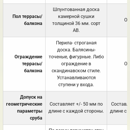
Шпунтованная доска
Пол террасы/
камерной сушки
От
балкона
толщиной 36 мм. сорт
АВ.
Перила- строганая
доска. Балясины-
Ограждение
точеные, фигурные. Либо
террасы/
ограждение в
От
балкона
скандинавском стиле.
Устанавливаются
ступени у входа.
Допуск на
геометрические
Составляет +/- 50 мм по
Составля
параметры
длине с каждой стороны.
длине с 
сруба