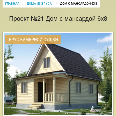
ГЛАВНАЯ
ДОМА ИЗ БРУСА
CURRENT:
ДОМ С МАНСАРДОЙ 6Х8
Проект №21 Дом с мансардой 6х8
БРУС КАМЕРНОЙ СУШКИ