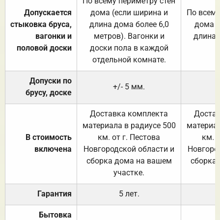
По всему периметру стен
Допускается
дома (если ширина и
По всему
стыковка бруса,
длина дома более 6,0
дома (
вагонки и
метров). Вагонки и
длина 
половой доски
доски пола в каждой
отдельной комнате.
Допуски по
+/- 5 мм.
брусу, доске
Доставка комплекта
Достав
материала в радиусе 500
материал
В стоимость
км. от г. Пестова
км. 
включена
Новгородской области и
Новгоро
сборка дома на вашем
сборка
участке.
Гарантия
5 лет.
Бытовка