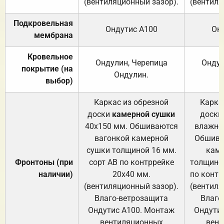
(вентиляционный зазор).
(вентиля
Подкровельная
Ондутис А100
Он
мембрана
Кровельное
Ондулин, Черепица
Ондул
покрытие (на
Ондулин.
выбор)
Каркас из обрезной
Карка
доски
камерной сушки
доски
40х150 мм. Обшиваются
влажно
вагонкой камерной
Обшива
сушки толщиной 16 мм.
каме
Фронтоны (при
сорт АВ по контррейке
толщиной
наличии)
20х40 мм.
по контр
(вентиляционный зазор).
(вентиля
Влаго-ветрозащита
Влаго
Ондутис А100. Монтаж
Ондути
вентиляционных
вент