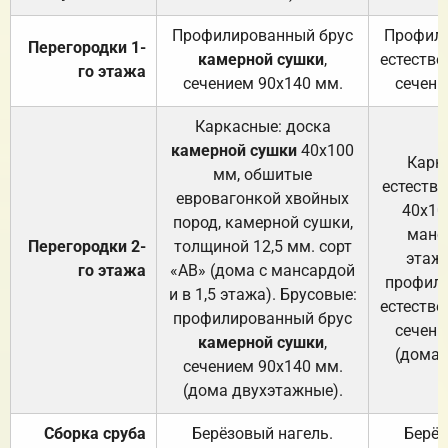
Профилированный брус
Профили
Перегородки 1-
камерной сушки
,
естестве
го этажа
сечением 90х140 мм.
сечени
Каркасные: доска
камерной сушки
40х100
Карк
мм, обшитые
естеств
евровагонкой хвойных
40х10
пород, камерной сушки,
манса
Перегородки 2-
толщиной 12,5 мм. сорт
этажа
го этажа
«АВ» (дома с мансардой
профили
и в 1,5 этажа). Брусовые:
естестве
профилированный брус
сечени
камерной сушки
,
(дома 
сечением 90х140 мм.
(дома двухэтажные).
Сборка сруба
Берёзовый нагель.
Берёз