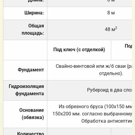
Ширина:
8 м
Общая
2
48 м
площадь:
Под 
Под ключ (с отделкой)
Свайно-винтовой или ж/б сваи (р
Фундамент
отдельно).
Гидроизоляция
Рубероид в два слоя
фундамента
Из обрезного бруса (100х150 мм.
Основание
150х200 мм. согласно выбранному с
(обвязка)
Обработка антисептик
Количество