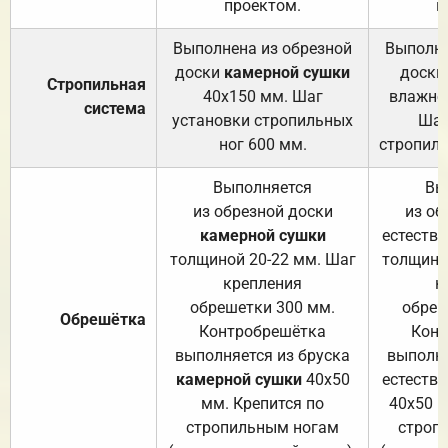
проектом.
п
Выполнена из обрезной
Выполне
доски
камерной сушки
доски
Стропильная
40х150 мм. Шаг
влажно
система
установки стропильных
Шаг
ног 600 мм.
стропиль
Выполняется
Вы
из обрезной доски
из об
камерной сушки
естеств
толщиной 20-22 мм. Шаг
толщино
крепления
к
обрешетки 300 мм.
обреш
Обрешётка
Контробрешётка
Конт
выполняется из бруска
выполня
камерной сушки
40х50
естеств
мм. Крепится по
40х50 м
стропильным ногам
строп