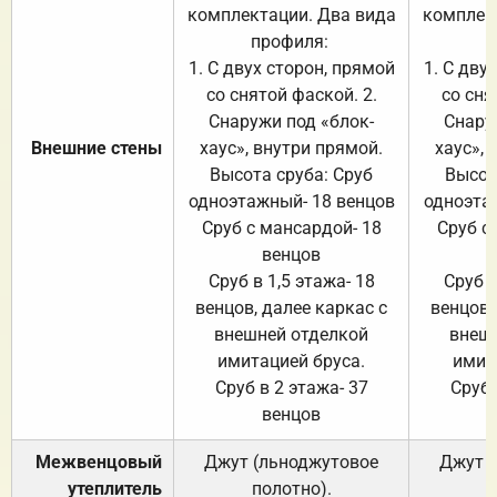
комплектации. Два вида
комплек
профиля:
п
1. С двух сторон, прямой
1. С дву
со снятой фаской. 2.
со сня
Снаружи под «блок-
Снару
Внешние стены
хаус», внутри прямой.
хаус», 
Высота сруба: Сруб
Высот
одноэтажный- 18 венцов
одноэта
Сруб с мансардой- 18
Сруб с
венцов
Сруб в 1,5 этажа- 18
Сруб в
венцов, далее каркас с
венцов,
внешней отделкой
внеш
имитацией бруса.
имит
Сруб в 2 этажа- 37
Сруб 
венцов
Межвенцовый
Джут (льноджутовое
Джут 
утеплитель
полотно).
п