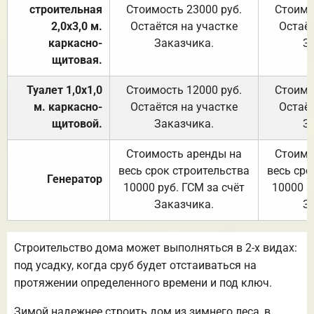
строительная
Стоимость 23000 руб.
Стоимо
2,0х3,0 м.
Остаётся на участке
Остаёт
каркасно-
Заказчика.
З
щитовая.
Туалет 1,0х1,0
Стоимость 12000 руб.
Стоимо
м. каркасно-
Остаётся на участке
Остаёт
щитовой.
Заказчика.
З
Стоимость аренды на
Стоимо
весь срок строительства
весь сро
Генератор
10000 руб. ГСМ за счёт
10000 р
Заказчика.
З
Строительство дома может выполняться в 2-х видах:
под усадку, когда сруб будет отстаиваться на
протяжении определенного времени и под ключ.
Зимой надежнее строить дом из зимнего леса, в