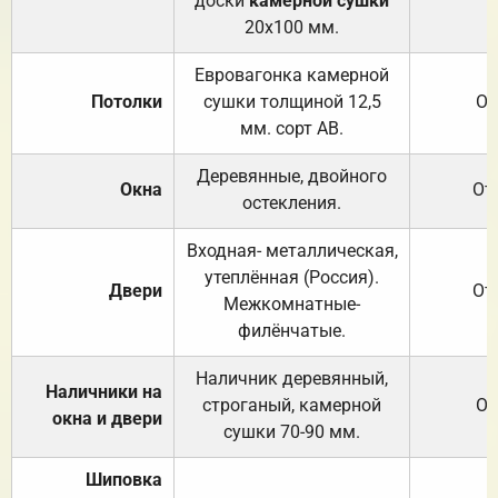
доски
камерной сушки
20х100 мм.
Евровагонка камерной
Потолки
сушки толщиной 12,5
От
мм. сорт АВ.
Деревянные, двойного
Окна
От
остекления.
Входная- металлическая,
утеплённая (Россия).
Двери
От
Межкомнатные-
филёнчатые.
Наличник деревянный,
Наличники на
строганый, камерной
От
окна и двери
сушки 70-90 мм.
Шиповка