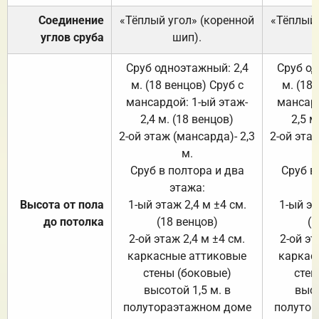
Соединение
«Тёплый угол» (коренной
«Тёплый 
углов сруба
шип).
Сруб одноэтажный: 2,4
Сруб од
м. (18 венцов) Сруб с
м. (18
мансардой: 1-ый этаж-
мансард
2,4 м. (18 венцов)
2,5 м
2-ой этаж (мансарда)- 2,3
2-ой этаж
м.
Сруб в полтора и два
Сруб в
этажа:
Высота от пола
1-ый этаж 2,4 м ±4 см.
1-ый эт
до потолка
(18 венцов)
(1
2-ой этаж 2,4 м ±4 см.
2-ой эт
каркасные аттиковые
каркас
стены (боковые)
стен
высотой 1,5 м. в
высо
полутораэтажном доме
полутор