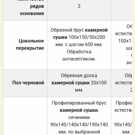
рядов
2
основания
Обр
Обрезной брус
камерной
естеств
сушки
100х150/50х200
Цокольное
100х15
мм. с шагом 600 мм.
перекрытие
шаг
Обработка
О
антисептиком.
ант
Обрезная доска
Обр
Пол черновой
камерной сушки
20х100
естеств
мм.
2
Профилированный брус
Профили
камерной сушки
,
естестве
сечением
с
90х140/140х140/190х140
90х140/
мм. по выбранной
мм. 