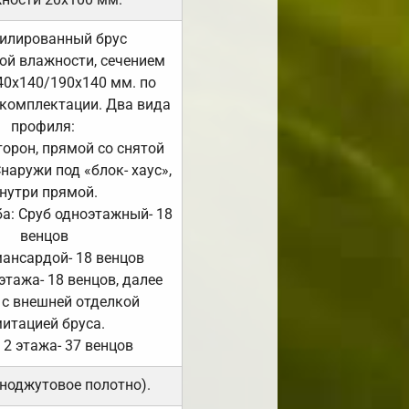
илированный брус
ой влажности, сечением
40х140/190х140 мм. по
комплектации. Два вида
профиля:
сторон, прямой со снятой
Снаружи под «блок- хаус»,
нутри прямой.
а: Сруб одноэтажный- 18
венцов
мансардой- 18 венцов
 этажа- 18 венцов, далее
 с внешней отделкой
итацией бруса.
 2 этажа- 37 венцов
ноджутовое полотно).