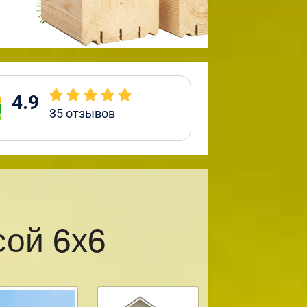
4.9
35
отзывов
сой 6х6