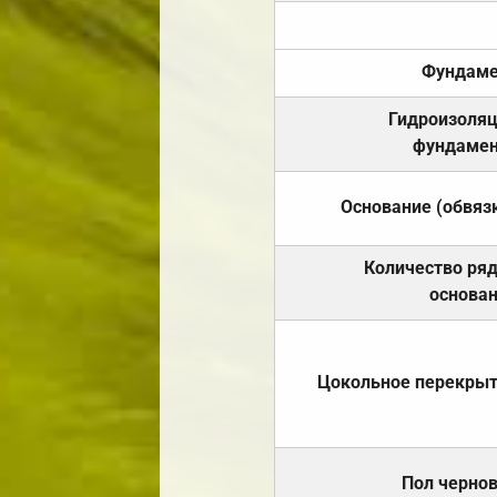
Фундаме
Гидроизоля
фундамен
Основание (обвяз
Количество ря
основа
Цокольное перекры
Пол черно