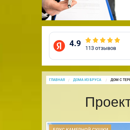
4.9
113
отзывов
ГЛАВНАЯ
ДОМА ИЗ БРУСА
CURRENT:
ДОМ С ТЕР
Проект
БРУС КАМЕРНОЙ СУШКИ