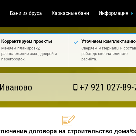
а
Бани из бруса
Каркасные бани
Информация
Корректируем проекты
Уточняем комплектацию
Меняем планировку,
Сверяем материалы и состав
расположение окон, дверей и
работ до окончательного
перегородок.
расчёта.
 Иваново
+7 921 027-89-