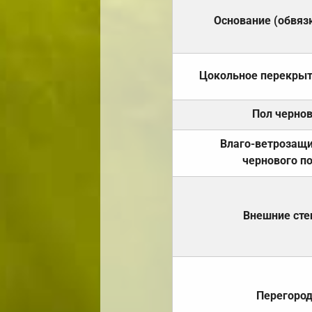
Основание (обвяз
Цокольное перекры
Пол черно
Влаго-ветрозащ
чернового п
Внешние ст
Перегоро