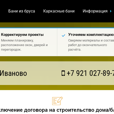
а
Бани из бруса
Каркасные бани
Информация
Корректируем проекты
Уточняем комплектацию
Меняем планировку,
Сверяем материалы и состав
расположение окон, дверей и
работ до окончательного
перегородок.
расчёта.
 Иваново
+7 921 027-89-