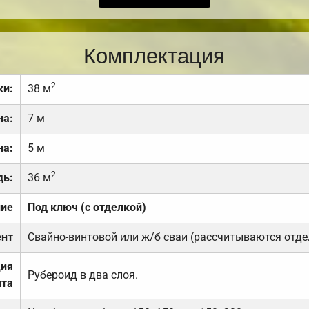
Комплектация
2
ки:
38 м
на:
7 м
на:
5 м
2
дь:
36 м
ние
Под ключ (с отделкой)
нт
Свайно-винтовой или ж/б сваи (рассчитываются отде
ция
Рубероид в два слоя.
та