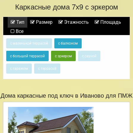
Каркасные дома 7х9 с эркером
Тип
Размер
Этажность
Площадь
Все
с маленькой террасой
с балконом
с большой террасой
с эркером
с сауной
с гаражом
с террасой
Дома каркасные под ключ в Иваново для ПМЖ