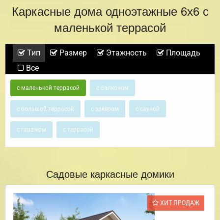
Каркасные дома одноэтажные 6х6 с
маленькой террасой
Тип
Размер
Этажность
Площадь
Все
с маленькой террасой
с балконом
с большой террасой
с эркером
с сауной
с гаражом
с террасой
Садовые каркасные домики
ХИТ ПРОДАЖ