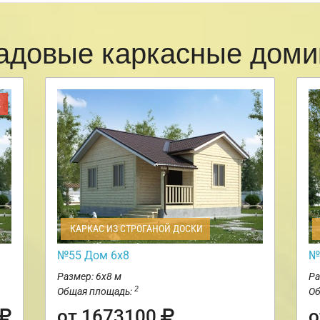
адовые каркасные доми
Ж
КАРКАС ИЗ СТРОГАНОЙ ДОСКИ
№55 Дом 6х8
№
Размер: 6х8 м
Ра
2
Общая площадь:
Об
от 1673100
о