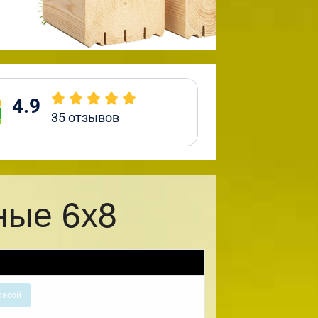
4.9
35
отзывов
ные 6х8
расой