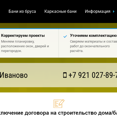
а
Бани из бруса
Каркасные бани
Информация
Корректируем проекты
Уточняем комплектацию
Меняем планировку,
Сверяем материалы и состав
расположение окон, дверей и
работ до окончательного
перегородок.
расчёта.
 Иваново
+7 921 027-89-