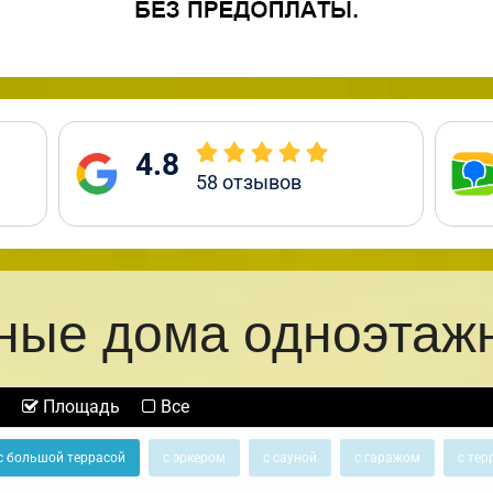
4.8
58
отзывов
ные дома одноэтаж
Площадь
Все
с большой террасой
с эркером
с сауной
с гаражом
с тер