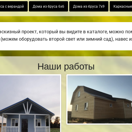
са с верандой
Дома из бруса 6х6
Дома из бруса 7х9
Каркасные
кизный проект, который вы видите в каталоге, можно по
е (можем оборудовать второй свет или зимний сад), навес 
Наши работы