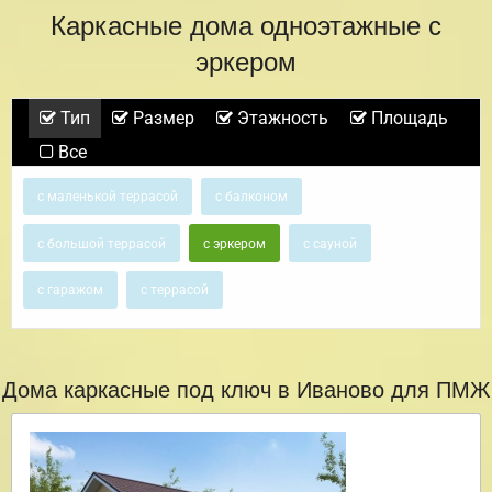
Каркасные дома одноэтажные с
эркером
Тип
Размер
Этажность
Площадь
Все
с маленькой террасой
с балконом
с большой террасой
с эркером
с сауной
с гаражом
с террасой
Дома каркасные под ключ в Иваново для ПМЖ