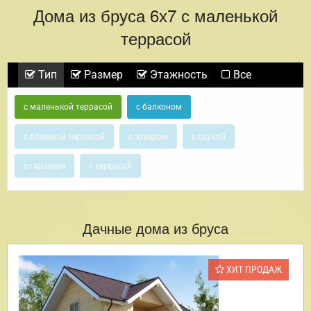
Дома из бруса 6х7 с маленькой
террасой
Тип
Размер
Этажность
Все
с маленькой террасой
с балконом
с большой террасой
с эркером
с сауной
с гаражом
с террасой
Дачные дома из бруса
ХИТ ПРОДАЖ