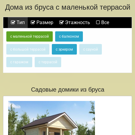
Дома из бруса с маленькой террасой
Тип
Размер
Этажность
Все
с маленькой террасой
с балконом
с большой террасой
с эркером
с сауной
с гаражом
с террасой
Садовые домики из бруса