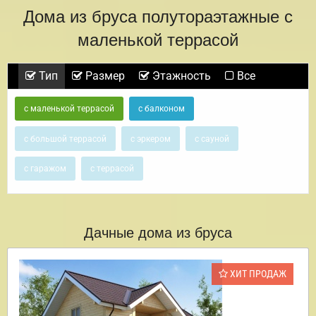
Дома из бруса полутораэтажные с
маленькой террасой
Тип
Размер
Этажность
Все
с маленькой террасой
с балконом
с большой террасой
с эркером
с сауной
с гаражом
с террасой
Дачные дома из бруса
ХИТ ПРОДАЖ