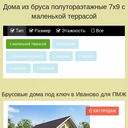
Дома из бруса полутораэтажные 7х9 с
маленькой террасой
Тип
Размер
Этажность
Все
с маленькой террасой
с балконом
с большой террасой
с эркером
с сауной
с гаражом
с террасой
Брусовые дома под ключ в Иваново для ПМЖ
ХИТ ПРОДАЖ