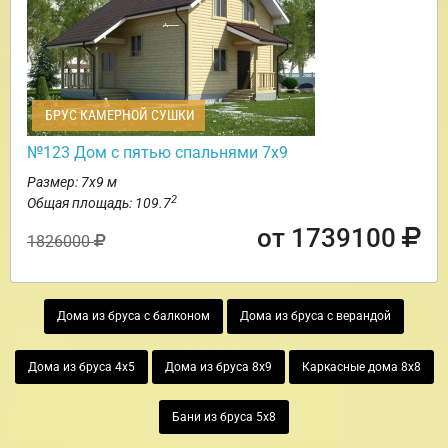
БРУС КАМЕРНОЙ СУШКИ
№123 Дом с пятью спальнями 7х9
Размер: 7х9 м
2
Общая площадь: 109.7
от 1739100
1826000
Дома из бруса с балконом
Дома из бруса с верандой
Дома из бруса 4х5
Дома из бруса 8х9
Каркасные дома 8х8
Бани из бруса 5х8