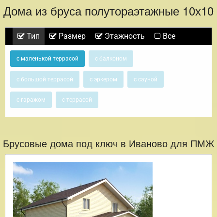
Дома из бруса полутораэтажные 10х10
Тип
Размер
Этажность
Все
с маленькой террасой
с балконом
с большой террасой
с эркером
с сауной
с гаражом
с террасой
Брусовые дома под ключ в Иваново для ПМЖ