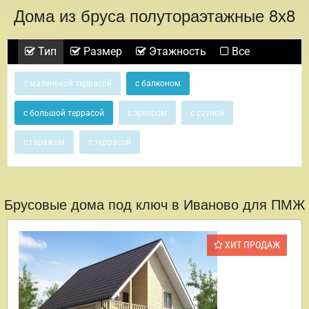
Дома из бруса полутораэтажные 8х8
Тип
Размер
Этажность
Все
с маленькой террасой
с балконом
с большой террасой
с эркером
с сауной
с гаражом
с террасой
Брусовые дома под ключ в Иваново для ПМЖ
ХИТ ПРОДАЖ