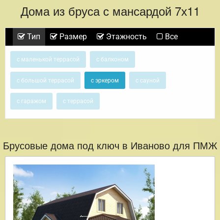
Дома из бруса с мансардой 7х11
Тип
Размер
Этажность
Все
с маленькой террасой
с балконом
с большой террасой
с эркером
с сауной
с гаражом
с террасой
Брусовые дома под ключ в Иваново для ПМЖ