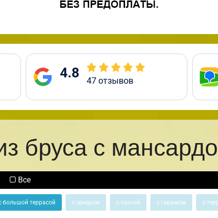
4.8
47
отзывов
из бруса с мансардо
Все
с большой террасой
с эркером
с сауной
с гаражом
с тер