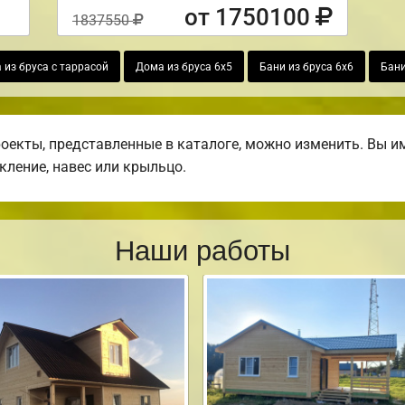
от 1750100
1837550
 из бруса с таррасой
Дома из бруса 6х5
Бани из бруса 6х6
Бани
роекты, представленные в каталоге, можно изменить. Вы 
екление, навес или крыльцо.
Наши работы