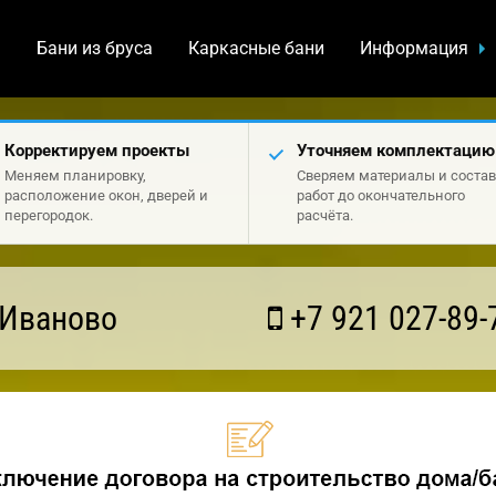
а
Бани из бруса
Каркасные бани
Информация
Корректируем проекты
Уточняем комплектацию
Меняем планировку,
Сверяем материалы и состав
расположение окон, дверей и
работ до окончательного
перегородок.
расчёта.
 Иваново
+7 921 027-89-