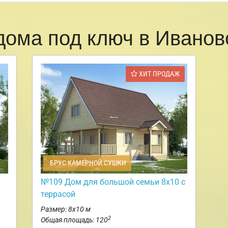
дома под ключ в Ивано
ХИТ ПРОДАЖ
БРУС КАМЕРНОЙ СУШКИ
№109 Дом для большой семьи 8х10 с
террасой
Размер: 8х10 м
2
Общая площадь: 120