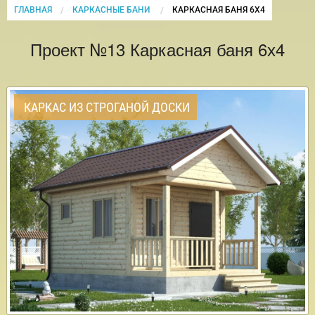
ГЛАВНАЯ
КАРКАСНЫЕ БАНИ
CURRENT:
КАРКАСНАЯ БАНЯ 6Х4
Проект №13 Каркасная баня 6х4
КАРКАС ИЗ СТРОГАНОЙ ДОСКИ