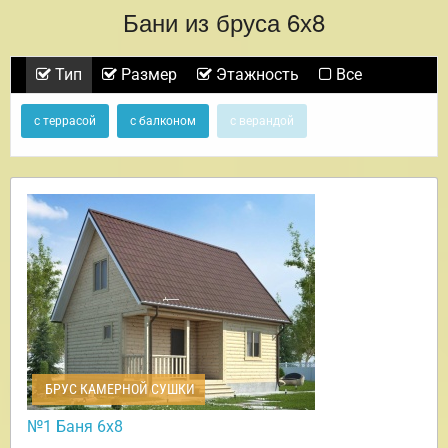
Бани из бруса 6х8
Тип
Размер
Этажность
Все
с террасой
с балконом
с верандой
БРУС КАМЕРНОЙ СУШКИ
№1 Баня 6х8