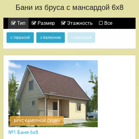
Бани из бруса с мансардой 6х8
Тип
Размер
Этажность
Все
с террасой
с балконом
с верандой
БРУС КАМЕРНОЙ СУШКИ
№1 Баня 6х8