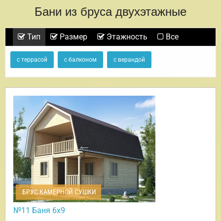
Бани из бруса двухэтажные
Тип
Размер
Этажность
Все
с террасой
с балконом
с верандой
БРУС КАМЕРНОЙ СУШКИ
№11 Баня 6х9