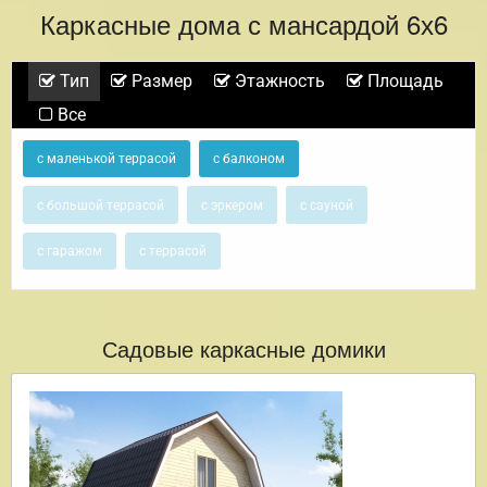
Каркасные дома с мансардой 6х6
Тип
Размер
Этажность
Площадь
Все
с маленькой террасой
с балконом
с большой террасой
с эркером
с сауной
с гаражом
с террасой
Садовые каркасные домики