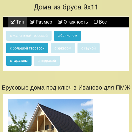
Дома из бруса 9х11
Тип
Размер
Этажность
Все
с маленькой террасой
с балконом
с большой террасой
с эркером
с сауной
с гаражом
с террасой
Брусовые дома под ключ в Иваново для ПМЖ