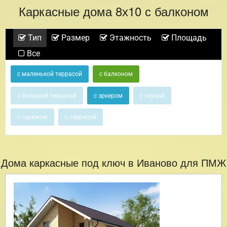
Каркасные дома 8х10 с балконом
Тип
Размер
Этажность
Площадь
Все
с маленькой террасой
с балконом
с большой террасой
с эркером
с сауной
с гаражом
с террасой
Дома каркасные под ключ в Иваново для ПМЖ