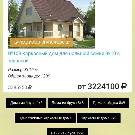
КАРКАС ИЗ СТРОГАНОЙ ДОСКИ
№109 Каркасный дом для большой семьи 8х10 с
террасой
Размер: 8х10 м
2
Общая площадь: 120
от 3224100
3385250
Дома из бруса 4х5
Дома из бруса 8х8
Дома из бруса 8х9
Одноэтажные каркасные дома
Каркасные дома 9х9
Бани из бруса 12х6