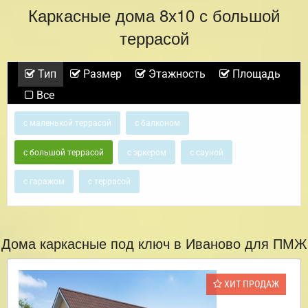
Каркасные дома 8х10 с большой
террасой
Тип
Размер
Этажность
Площадь
Все
с маленькой террасой
с балконом
с большой террасой
с эркером
с сауной
с гаражом
с террасой
Дома каркасные под ключ в Иваново для ПМЖ
ХИТ ПРОДАЖ